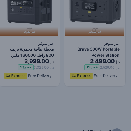
غير متوفر
غير متوفر
غير متوفر
غير متوفر
Brave 300W Portable
محطة طاقة محمولة بريف
Power Station
800 واط، 160000 مللي
2,999.00
2,499.00
80000mAh - Black
أمبير في الساعة - أسو…
د.إ.
د.إ.
د.إ. 2,529.00
د.إ. 3,029.00
خصم
1%
خصم
1%