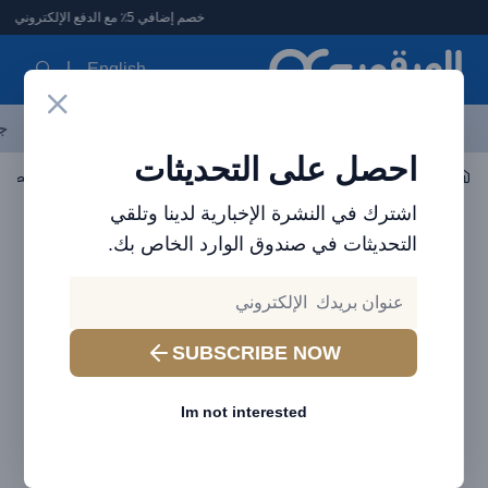
لعرقوب - متجر الإلكترونيات في الإمارات
خصم إضافي 5٪ مع الدفع الإلكتروني
English
آخر العروض
احدث المنتجات
العلامات التجارية
الأكثر مبيعاً
جم
احصل على التحديثات
حلول الطاقة
محطة طاقة محمولة
Nitecore NPS200 محطة طاقة خارجية محمولة 54600 مللي أمبير في الساعة
اشترك في النشرة الإخبارية لدينا وتلقي
التحديثات في صندوق الوارد الخاص بك.
SUBSCRIBE NOW
Im not interested