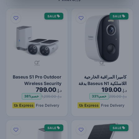
SALE
SALE
كاميرا المراقبة الخارجية
Baseus S1 Pro Outdoor
اللاسلكية Baseus N1 بدقة
Wireless Security
799.00
199.00
2K، زاوية 145°…
Camera Kit, 3K, Solar
د.إ.
د.إ.
Au…
د.إ. 299.00
د.إ. 1,299.00
خصم
33%
خصم
38%
SALE
SALE