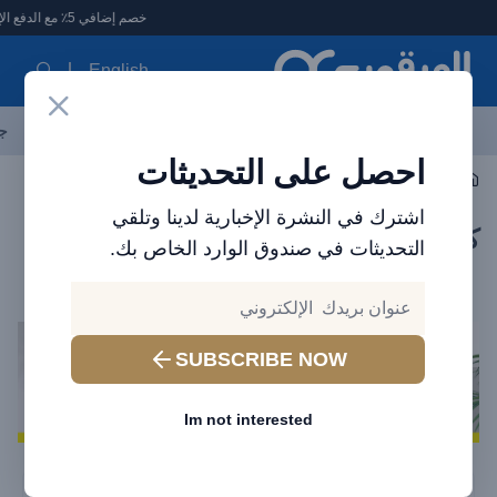
لعرقوب - متجر الإلكترونيات في الإمارات
خصم إضافي 5٪ مع الدفع الإلكتروني
English
آخر العروض
احدث المنتجات
العلامات التجارية
الأكثر مبيعاً
جم
احصل على التحديثات
كاميرا أمنية
اشترك في النشرة الإخبارية لدينا وتلقي
كاميرات المراقبة والأمان
التحديثات في صندوق الوارد الخاص بك.
كاميرا مراقبة من شركة Baseus
SUBSCRIBE NOW
Im not interested
Filters