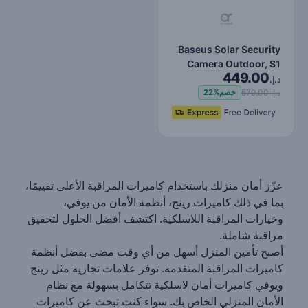
Baseus Solar Security
Camera Outdoor, S1
449.00
Wireless Solocam,
د.إ.
Forev…
د.إ. 579.00
خصم
22%
عزّز أمان منزلك باستخدام كاميرات المراقبة الأعلى تقييمًا،
بما في ذلك كاميرات رينج، أنظمة الأمان من يوفي،
وخيارات المراقبة اللاسلكية. اكتشف أفضل الحلول لتحقيق
مراقبة شاملة.
أصبح تأمين المنزل أسهل من أي وقت مضى بفضل أنظمة
كاميرات المراقبة المتقدمة. توفر علامات تجارية مثل رينج
ويوفي كاميرات أمان لاسلكية تتكامل بسهولة مع نظام
الأمان المنزلي الخاص بك. سواء كنت تبحث عن كاميرات