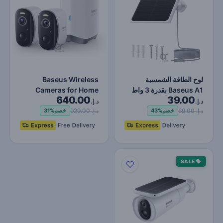
لوح الطاقة الشمسية
Baseus Wireless
Baseus A1 بقدرة 3 واط
Cameras for Home
640.00
39.00
لكاميرات المراقبة الخار…
Security, N1 2-Cam Kit
د.إ.
د.إ.
with Tru…
د.إ. 69.00
د.إ. 929.00
خصم
43%
خصم
31%
SALE