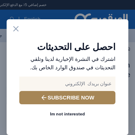
لعرقوب - متجر الإلكترونيات في الإمارات
خصم إضافي 5٪ مع الدفع الإلكتروني
English
آخر العروض
احدث المنتجات
العلامات التجارية
الأكثر مبيعاً
جم
احصل على التحديثات
اكسسوارات الجوال
واقيات الشاشة
اشترك في النشرة الإخبارية لدينا وتلقي
Buy iPhone & Samsung Screen
التحديثات في صندوق الوارد الخاص بك.
Protectors UAE | Baseus & Brave​
Filters
SUBSCRIBE NOW
SALE
SALE
Im not interested