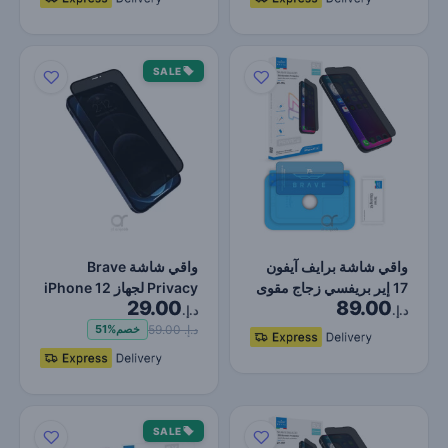
SALE
واقي شاشة برايف آيفون
واقي شاشة Brave
17 إير بريفسي زجاج مقوى
Privacy لجهاز iPhone 12
29.00
89.00
– صلابة 9H، حماية…
Pro ، حماية ضد الصدمات
د.إ.
د.إ.
و…
د.إ. 59.00
خصم
51%
SALE