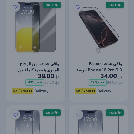
SALE
SALE
واقي شاشة Brave
واقي شاشة من الزجاج
iPhone 16 Pro 6.3 بوصة
المقوى بتغطية كاملة من
39.00
34.00
| زجاج مقسى عالي الدقة |
سلسلة Baseus
د.إ.
د.إ.
Sapphire…
…
د.إ. 64.00
د.إ. 69.00
خصم
47%
خصم
43%
SALE
SALE