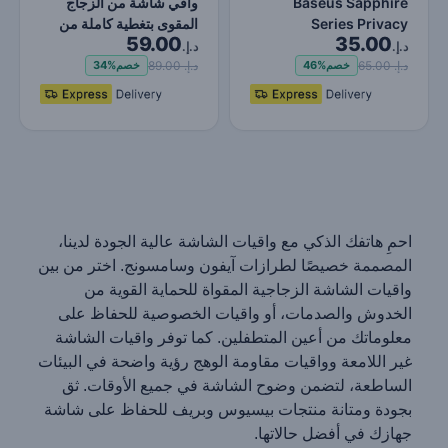
Baseus Sapphire
واقي شاشة من الزجاج
Series Privacy
المقوى بتغطية كاملة من
59.00
35.00
Protection 9H
سلسلة Baseus
د.إ.
د.إ.
Sapphire…
Tempered Glass Scre…
د.إ. 65.00
د.إ. 89.00
خصم
46%
خصم
34%
احمِ هاتفك الذكي مع واقيات الشاشة عالية الجودة لدينا،
المصممة خصيصًا لطرازات آيفون وسامسونج. اختر من بين
واقيات الشاشة الزجاجية المقواة للحماية القوية من
الخدوش والصدمات، أو واقيات الخصوصية للحفاظ على
معلوماتك من أعين المتطفلين. كما توفر واقيات الشاشة
غير اللامعة وواقيات مقاومة الوهج رؤية واضحة في البيئات
الساطعة، لتضمن وضوح الشاشة في جميع الأوقات. ثق
بجودة ومتانة منتجات بيسيوس وبريف للحفاظ على شاشة
جهازك في أفضل حالاتها.