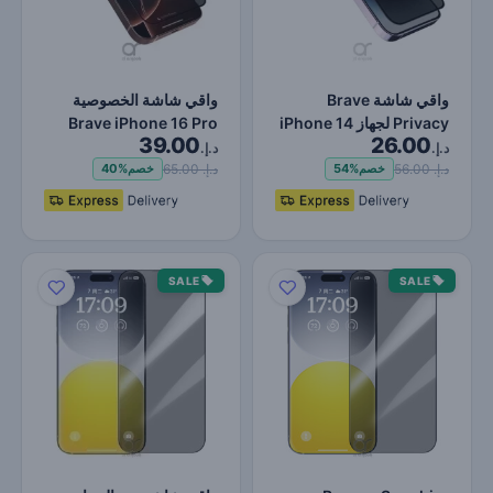
واقي شاشة Brave
واقي شاشة الخصوصية
Privacy لجهاز iPhone 14
Brave iPhone 16 Pro
39.00
26.00
Pro ، حماية ضد الصدمات
6.3 بوصة | زجاج مقسى
د.إ.
د.إ.
و…
عالي…
د.إ. 56.00
د.إ. 65.00
خصم
54%
خصم
40%
SALE
SALE