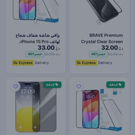
BRAVE Premium
واقي شاشة شفاف شجاع
Crystal Clear Screen
لهاتف iPhone 15 Pro،
33.00
32.00
Protector for iPhone 15
حماية من الصدمات
د.إ.
د.إ.
Pro M…
والخدو…
د.إ. 62.00
د.إ. 63.00
خصم
48%
خصم
48%
SALE
SALE