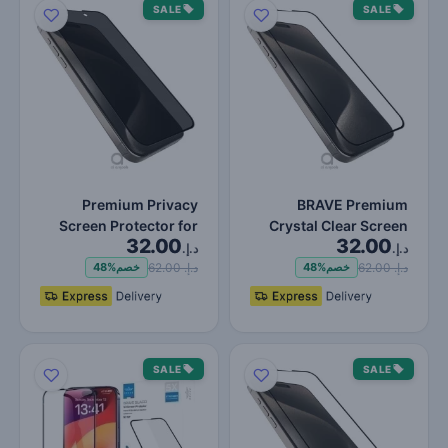
SALE
SALE
Premium Privacy
BRAVE Premium
Screen Protector for
Crystal Clear Screen
32.00
32.00
iPhone 15 Pro - 2.5D
Protector for iPhone 15
د.إ.
د.إ.
Curved…
Pro -…
د.إ. 62.00
د.إ. 62.00
خصم
48%
خصم
48%
SALE
SALE