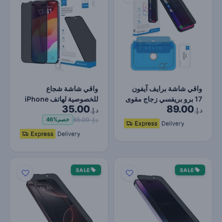
واقي شاشة برايف آيفون
واقي شاشة شجاع
17 برو بريفسي زجاج مقوى
للخصوصية لهاتف iPhone
35.00
89.00
– صلابة 9H، حماية…
15 Pro، حماية من
د.إ.
د.إ.
الصدمات وا…
د.إ. 65.00
خصم
46%
SALE
SALE