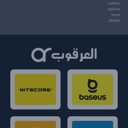
voltme
epeios
havit
philips