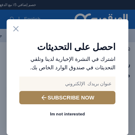
لعرقوب - متجر الإلكترونيات في الإمارات
خصم إضافي 5٪ مع الدفع الإلكتروني
English
آخر العروض
احدث المنتجات
العلامات التجارية
الأكثر مبيعاً
جم
احصل على التحديثات
صوتي
الرقبة سماعة رأس بلوتوث
اشترك في النشرة الإخبارية لدينا وتلقي
سماعات رقبة في الإمارات – لاسلكية،
التحديثات في صندوق الوارد الخاص بك.
مريحة، وعالية الجودة
Filters
SUBSCRIBE NOW
Im not interested