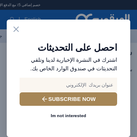
لعرقوب - متجر الإلكترونيات في الإمارات
خصم إضافي 5٪ مع الدفع الإلكتروني
English
آخر العروض
احدث المنتجات
العلامات التجارية
الأكثر مبيعاً
جم
احصل على التحديثات
سياسة الخصوصية
اشترك في النشرة الإخبارية لدينا وتلقي
التحديثات في صندوق الوارد الخاص بك.
سياسة الخصوصية
SUBSCRIBE NOW
Im not interested
العنوان الكامل
AL ARQOOB Trading LLC