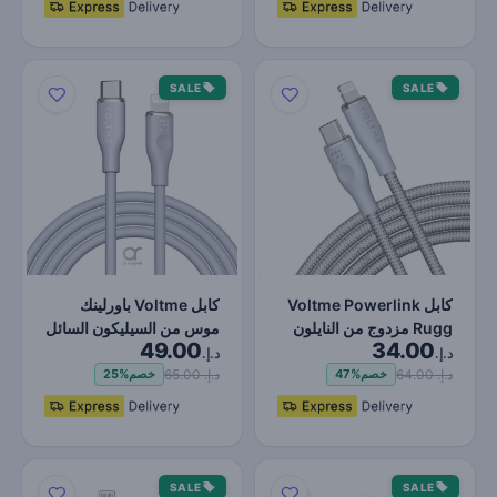
SALE
SALE
كابل Voltme Powerlink
كابل Voltme باورلينك
Rugg مزدوج من النايلون
موس من السيليكون السائل
49.00
34.00
من النوع C إلى Ligh…
Type-C إلى لايتنينج…
د.إ.
د.إ.
د.إ. 64.00
د.إ. 65.00
خصم
47%
خصم
25%
SALE
SALE