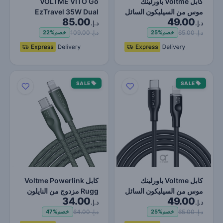
كابل Voltme باورلينك
VOLTME VITO Go
موس من السيليكون السائل
EzTravel 35W Dual
85.00
49.00
Type-C إلى لايتنينج…
Port Fast USB Charger
د.إ.
د.إ.
Plug | Wh…
د.إ. 65.00
د.إ. 109.00
خصم
25%
خصم
22%
SALE
SALE
كابل Voltme باورلينك
كابل Voltme Powerlink
موس من السيليكون السائل
Rugg مزدوج من النايلون
34.00
49.00
Type-C إلى لايتنينج…
من النوع C إلى Ligh…
د.إ.
د.إ.
د.إ. 65.00
د.إ. 64.00
خصم
25%
خصم
47%