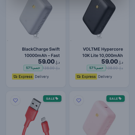
BlackCharge Swift
VOLTME Hypercore
10000mAh – Fast
10K Lite 10,000mAh
59.00
59.00
Charging Power Bank
Fast Charging Power
د.إ.
د.إ.
with Type-…
Bank PD…
د.إ. 138.00
د.إ. 138.00
خصم
57%
خصم
57%
SALE
SALE