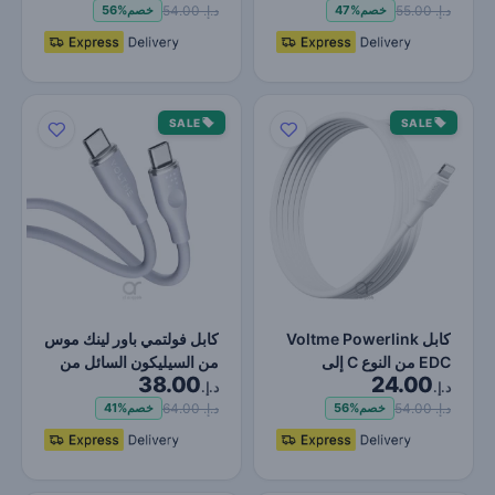
فائ…
د.إ. 55.00
د.إ. 54.00
خصم
47%
خصم
56%
SALE
SALE
كابل Voltme Powerlink
كابل فولتمي باور لينك موس
EDC من النوع C إلى
من السيليكون السائل من
38.00
24.00
Lightning - شحن فائق
النوع C إلى الن…
د.إ.
د.إ.
ال…
د.إ. 54.00
د.إ. 64.00
خصم
56%
خصم
41%