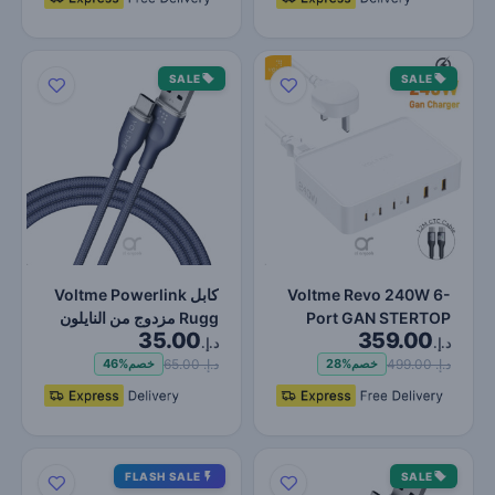
SALE
SALE
Voltme Revo 240W 6-
كابل Voltme Powerlink
Port GAN STERTOP
Rugg مزدوج من النايلون
35.00
359.00
POWERT مع PD3.1 ،
USB A إلى النوع C 3…
د.إ.
د.إ.
140W USB-C…
د.إ. 499.00
د.إ. 65.00
خصم
28%
خصم
46%
FLASH SALE
SALE