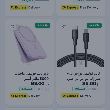
د.إ. 199.00
د.إ. 158.00
خصم
5%
خصم
19%
SALE
SALE
كابل فولتمي يو إس بي-
باور بانك فولتمي ماجباك
سي إلى يو إس بي-سي –
5000 مللي أمبير
99.00
35.00
شحن سريع ١٠٠ واط،
(ماجسيف) بنفسجي
د.إ.
د.إ.
طول…
د.إ. 65.00
د.إ. 129.00
خصم
46%
خصم
23%