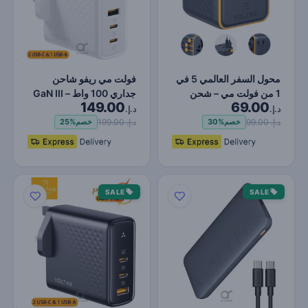
محول السفر العالمي 5 في
فولت مي ريفو شاحن
1 من فولت مي – شحن
جداري 100 واط GaN III –
149.00
69.00
سريع 20 واط PD بمنفذي…
2 USB-C PD و1 USB-A،
د.إ.
د.إ.
ش…
د.إ. 99.00
د.إ. 199.00
خصم
30%
خصم
25%
SALE
SALE