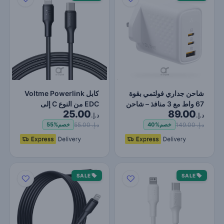
شاحن جداري فولتمي بقوة
كابل Voltme Powerlink
67 واط مع 3 منافذ – شاحن
EDC من النوع C إلى
25.00
89.00
سريع لأجهزة ماك…
Lightning - شحن فائق
د.إ.
د.إ.
ال…
د.إ. 149.00
د.إ. 55.00
خصم
40%
خصم
55%
SALE
SALE