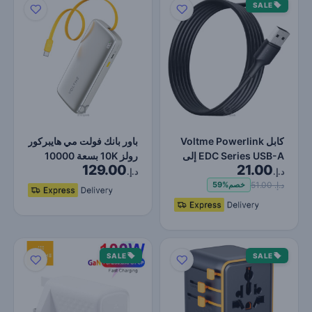
SALE
كابل Voltme Powerlink
باور بانك فولت مي هايبركور
EDC Series USB-A إلى
رولز 10K بسعة 10000
129.00
21.00
Type-C شحن فائق
مللي أمبير – شحن…
د.إ.
د.إ.
السرع…
د.إ. 51.00
خصم
59%
SALE
SALE