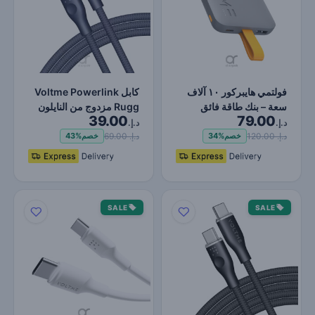
فولتمي هايبركور ١٠ آلاف
كابل Voltme Powerlink
سعة – بنك طاقة فائق
Rugg مزدوج من النايلون
39.00
79.00
الصغر بسعة ١٠٠٠٠ ملل…
من النوع C إلى النو…
د.إ.
د.إ.
د.إ. 120.00
د.إ. 69.00
خصم
34%
خصم
43%
SALE
SALE