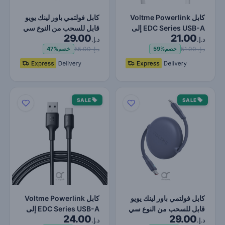
كابل Voltme Powerlink
كابل فولتمي باور لينك يويو
EDC Series USB-A إلى
قابل للسحب من النوع سي
29.00
21.00
Type-C شحن فائق
إلى النوع سي -…
د.إ.
د.إ.
السرع…
د.إ. 51.00
د.إ. 55.00
خصم
59%
خصم
47%
SALE
SALE
كابل فولتمي باور لينك يويو
كابل Voltme Powerlink
قابل للسحب من النوع سي
EDC Series USB-A إلى
24.00
29.00
إلى النوع سي -…
Type-C 60W PD شحن
د.إ.
د.إ.