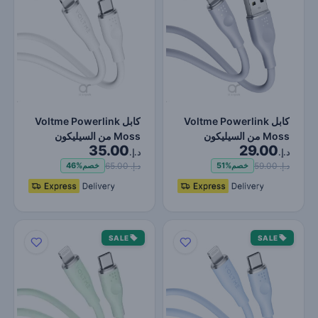
كابل Voltme Powerlink
كابل Voltme Powerlink
Moss من السيليكون
Moss من السيليكون
35.00
29.00
السائل USB A إلى
السائل من النوع C إلى Li…
د.إ.
د.إ.
Lightni…
د.إ. 59.00
د.إ. 65.00
خصم
51%
خصم
46%
SALE
SALE