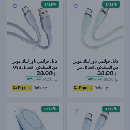
SALE
SALE
كابل فولتمي باور لينك موس
كابل فولتمي باور لينك موس
من السيليكون السائل من
من السيليكون السائل USB
28.00
38.00
النوع C إلى الن…
A إلى النوع C…
د.إ.
د.إ.
د.إ. 69.00
د.إ. 58.00
خصم
45%
خصم
52%
SALE
SALE