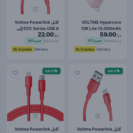
VOLTME Hypercore
كابل Voltme Powerlink
10K Lite 10,000mAh
EDC Series USB A إلى
22.00
59.00
Fast Charging Power
Lightning - شحن سريع…
د.إ.
د.إ.
Bank PD…
د.إ. 138.00
د.إ. 52.00
خصم
57%
خصم
58%
SALE
SALE
كابل Voltme Powerlink
كابل Voltme Powerlink