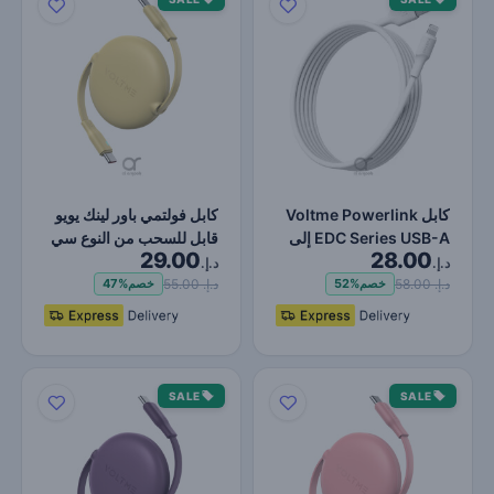
كابل Voltme Powerlink
كابل فولتمي باور لينك يويو
EDC Series USB-A إلى
قابل للسحب من النوع سي
29.00
28.00
Lightning - شحن سريع…
إلى النوع سي -…
د.إ.
د.إ.
د.إ. 58.00
د.إ. 55.00
خصم
52%
خصم
47%
SALE
SALE