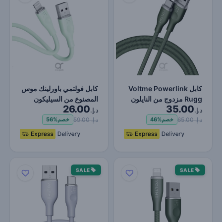
كابل Voltme Powerlink
كابل فولتمي باورلينك موس
Rugg مزدوج من النايلون
المصنوع من السيليكون
26.00
35.00
USB A إلى النوع C 3…
السائل، من نوع USB…
د.إ.
د.إ.
د.إ. 65.00
د.إ. 59.00
خصم
46%
خصم
56%
SALE
SALE