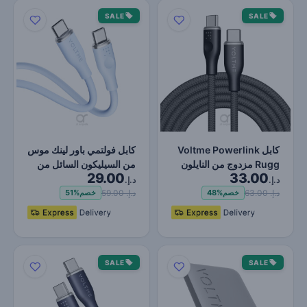
SALE
SALE
كابل Voltme Powerlink
كابل فولتمي باور لينك موس
Rugg مزدوج من النايلون
من السيليكون السائل من
29.00
33.00
من النوع C إلى النو…
النوع C إلى الن…
د.إ.
د.إ.
د.إ. 63.00
د.إ. 59.00
خصم
48%
خصم
51%
SALE
SALE