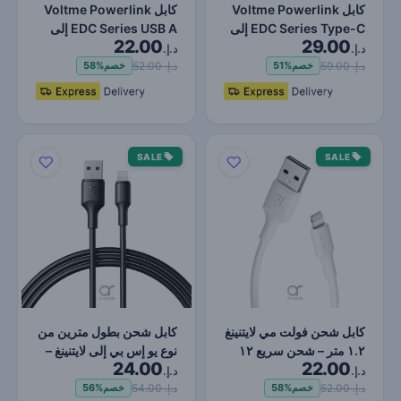
كابل Voltme Powerlink
كابل Voltme Powerlink
EDC Series Type-C إلى
EDC Series USB A إلى
22.00
29.00
Lightning - شحن فائق…
Lightning - شحن سريع…
د.إ.
د.إ.
د.إ. 59.00
د.إ. 52.00
خصم
51%
خصم
58%
SALE
SALE
كابل شحن فولت مي لايتنينغ
كابل شحن بطول مترين من
١.٢ متر – شحن سريع ١٢
نوع يو إس بي إلى لايتنينغ –
24.00
22.00
واط ونقل بيانات…
شحن سريع بقوة…
د.إ.
د.إ.
د.إ. 52.00
د.إ. 54.00
خصم
58%
خصم
56%