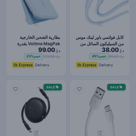
كابل فولتمي باور لينك موس
بطارية الشحن الخارجية
من السيليكون السائل من
Voltme MagPak بقدرة
99.00
38.00
النوع C إلى الن…
5000 مللي أمبير في
د.إ.
د.إ.
الس…
د.إ. 69.00
د.إ. 129.00
خصم
45%
خصم
23%
SALE
SALE