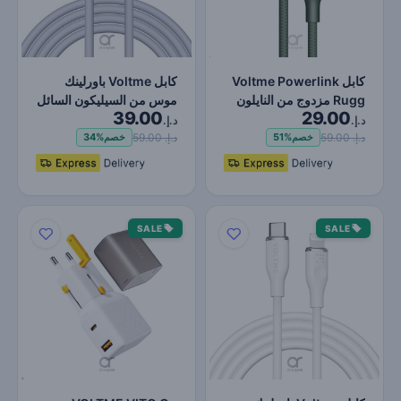
كابل Voltme Powerlink
كابل Voltme باورلينك
Rugg مزدوج من النايلون
موس من السيليكون السائل
39.00
29.00
USB A إلى Lightning…
USB-A إلى Type-C بق…
د.إ.
د.إ.
د.إ. 59.00
د.إ. 59.00
خصم
51%
خصم
34%
SALE
SALE