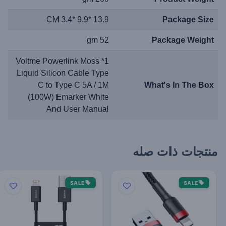
13.9 *9.9 *3.4 CM
Package Size
52 gm
Package Weight
1* Voltme Powerlink Moss
Liquid Silicon Cable Type
C to Type C 5A / 1M
What's In The Box
(100W) Emarker White
And User Manual
منتجات ذات صله
SALE
SALE