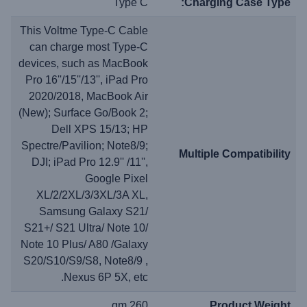
Type C
Charging Case Type:
This Voltme Type-C Cable
can charge most Type-C
devices, such as MacBook
Pro 16''/15''/13'', iPad Pro
2020/2018, MacBook Air
(New); Surface Go/Book 2;
Dell XPS 15/13; HP
Spectre/Pavilion; Note8/9;
Multiple Compatibility
DJI; iPad Pro 12.9'' /11'',
Google Pixel
XL/2/2XL/3/3XL/3A XL,
Samsung Galaxy S21/
S21+/ S21 Ultra/ Note 10/
Note 10 Plus/ A80 /Galaxy
S20/S10/S9/S8, Note8/9 ,
Nexus 6P 5X, etc.
260 gm
Product Weight