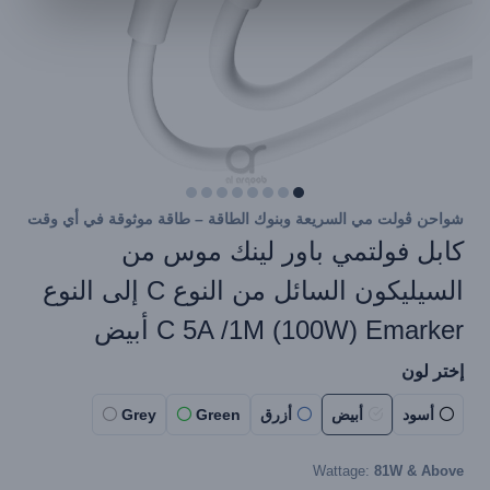
شواحن ڤولت مي السريعة وبنوك الطاقة – طاقة موثوقة في أي وقت
كابل فولتمي باور لينك موس من
السيليكون السائل من النوع C إلى النوع
C 5A /1M (100W) Emarker أبيض
إختر لون
أسود
أبيض
أزرق
Green
Grey
Wattage:
81W & Above