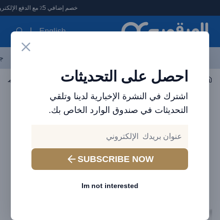
لعرقوب - متجر الإلكترونيات في الإمارات
خصم إضافي 5٪ مع الدفع الإلكتروني
English
آخر العروض
احدث المنتجات
العلامات التجارية
الأكثر مبيعاً
جم
احصل على التحديثات
اكسسوارات الجوال
الكابلات
اشترك في النشرة الإخبارية لدينا وتلقي
التحديثات في صندوق الوارد الخاص بك.
SUBSCRIBE NOW
Im not interested