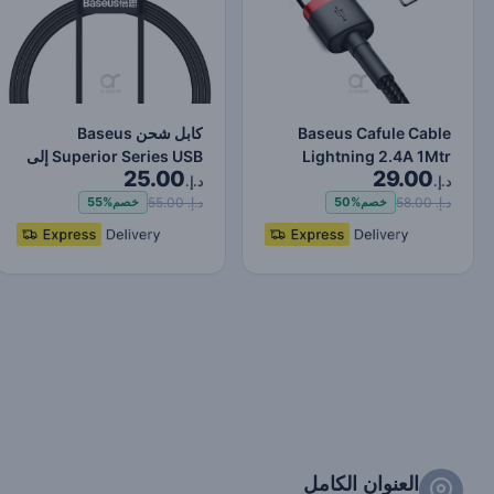
Baseus Cafule Cable
كابل شحن Baseus
Lightning 2.4A 1Mtr
Superior Series USB إلى
25.00
29.00
Red+Black
Lightning-Fast لنقل البي…
د.إ.
د.إ.
د.إ. 58.00
د.إ. 55.00
خصم
50%
خصم
55%
العنوان الكامل