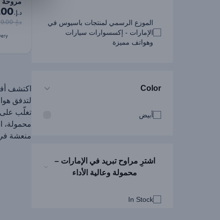
مروحة م
.00
على وال
د.إ.
مكتب ب
د.إ. 209.00
الموزع الرسمي لمنتجات باسيوس في
قو…
الإمارات - إكسسوارات سيارات
وهواتف مميزة
Color
لتدفق هواء
أبيض
محمولة، ا
منعشة في 
اشترِ مراوح تبريد في الإمارات –
محمولة وعالية الأداء
In Stock