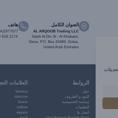
العنوان الكامل
هاتف
04)2977077
AL ARQOOB Trading LLC
2 616 2174
Salah Al Din St - Al Khabaisi,
Deira, P.O. Box 33488, Dubai,
United Arab Emirates
تحديثات
الروابط
العلامات التج
حول
baseus
البنود و الظروف
nitecore
سياسة الخصوصية
brave
التعليمات
voltme
اتصل بنا
epeios
havit
Our Baseus Branch Store