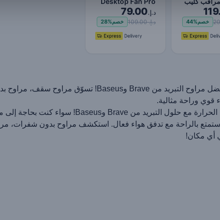
راقب كليب
Desktop Fan Pro
79.00
119
وقوف مروحة
د.إ.
دون شفرات
د.إ. 109.00
خصم
44%
خصم
28%
اكتشف أفضل مراوح التبريد من Brave وBaseus! 
 قوي وراحة مثالية.
تغلّب على الحرارة مع حلول التبريد من
ستمتع بالراحة مع تدفق هواء فعال. استكشف مراوح بدون شفرات، مراو
أي مكان!