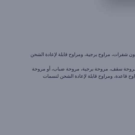
تسوّق مراوح سقف، مراوح بدون شفرات، مراوح برجية، ومراوح قابلة لإعادة الشحن
 Brave وBaseus! سواء كنت بحاجة إلى مروحة سقف، مروحة برجية، مروحة ضباب، أو مروحة
ح قاعدة، ومراوح قابلة لإعادة الشحن لنسمات