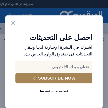
لعرقوب - متجر الإلكترونيات في الإمارات
خصم إضافي 5٪ مع الدفع الإلكتروني
English
آخر العروض
احدث المنتجات
العلامات التجارية
الأكثر مبيعاً
جم
احصل على التحديثات
صوتي
سماعة الأذن / سماعة الرأس
اشترك في النشرة الإخبارية لدينا وتلقي
التحديثات في صندوق الوارد الخاص بك.
SUBSCRIBE NOW
Im not interested