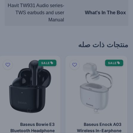
Havit TW931 Audio series-
TWS earbuds and user
What's In The Box
Manual
منتجات ذات صله
SALE
SALE
Baseus Bowie E3
Baseus Enock A03
Bluetooth Headphone
Wireless In-Earphone