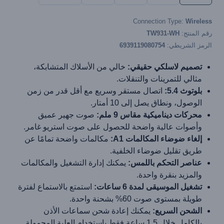
Connection Type:
Wireless
رقم المنتج:
TW931-WH
الرمز الشريطي:
6939119080754
تصميم لاسلكي حقيقي:
خالي من الأسلاك المتشابكة،
مثالي للتمرينات والتنقلات.
بلوتوث 5.4:
اتصال مستقر وسريع مع أقل قدر من زمن
الوصول، ونطاق يصل إلى 10 أمتار.
محركات ديناميكية مقاس 9 ملم:
صوت جهير عميق
وأصوات عالية واضحة للحصول على صوت استريو غامر.
إلغاء ضوضاء المكالمات A1:
مكالمات واضحة تمامًا عن
طريق تقليل ضوضاء الخلفية.
عناصر التحكم باللمس:
يمكنك إدارة التشغيل والمكالمات
والمزيد بنقرة واحدة.
تشغيل الموسيقى لمدة 6 ساعات:
استمتع بالاستماع لفترة
طويلة بمستوى صوت 60% بشحنة واحدة.
الشحن السريع:
يمكنك إعادة شحن سماعات الأذن
بالكامل خلال 1.5 ساعة فقط باستخدام العلبة المحمولة.