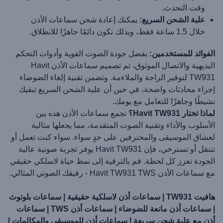
وقت التحدث.
علبة الشحن السريع:
يمكنك إعادة شحن سماعات الأذن
خلال 1.5 ساعة فقط، وبذلك تكون دائمًا جاهزًا للانطلاق.
الفوائد للمستخدمين:
بفضل جودة الصوت القوية وأدوات التحكم
البديهية والاتصال الموثوق، تم تصميم سماعات الأذن Havit
TW931 لتوفير الراحة والملاءمة. وتضمن تقنية إلغاء الضوضاء
إجراء محادثات واضحة، في حين أن علبة الشحن السريع تبقيك
نشيطًا وجاهزًا للتعامل مع يومك.
لماذا تختار Havit TW931؟
تجمع سماعات الأذن هذه بين
الأسلوب والأداء وتقنية الصوت المتقدمة، مما يجعلها مثالية
لعشاق الموسيقى والمحترفين على حدٍ سواء. سواء كنت تعمل أو
تتنقل أو تسترخي، فإن Havit TW931 يوفر تجربة صوتية عالية
الجودة تعزز كل لحظة. قم بالترقية إلى نمط حياة لاسلكي حقيقي
مع سماعات الأذن Havit TW931 TWS - رفيقك الصوتي المثالي.
هافيت TW931 | سماعات أذن لاسلكية حقيقية | سماعات بلوتوث
| سماعات أذن مانعة للضوضاء | سماعات أذن TWS | سماعات
أذن مع علبة شحن سريعة | سماعات أذن للموسيقى والمكالمات |