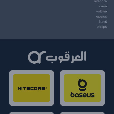
nitecore
brave
voltme
epeios
havit
philips