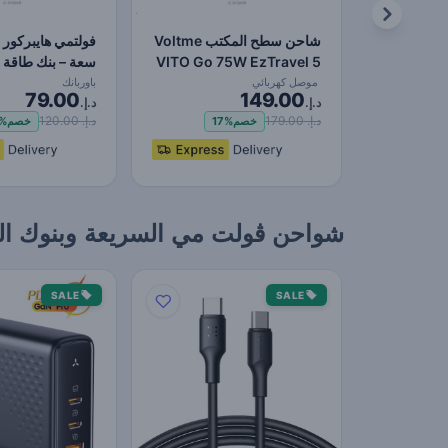
شاحن سطح المكتب Voltme
VITO Go 75W EzTravel 5
سعة – بنك طاقة 
في 1، وكابل طاقة 1…
بسعة ١٠٠٠٠ ملل…
موصل كهربائي
باوربانك
79.00
149.00
د.إ.
د.إ.
د.إ. 179.00
د.إ. 120.00
خصم
17%
خصم
%
شواحن ڤولت مي السريعة وبنوك الطاقة – طا
SALE
SALE