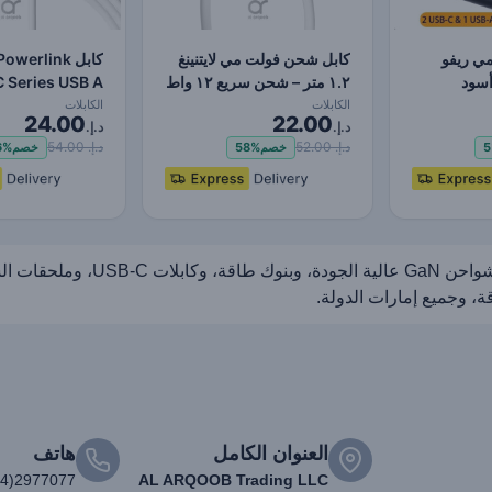
ي ريفو
كابل شحن فولت مي لايتنينغ
كابل werlink
١.٢ متر – شحن سريع ١٢ واط
ونقل بيانات…
Lightning - شحن سريع…
الكابلات
الكابلات
24.00
22.00
د.إ.
د.إ.
د.إ. 52.00
د.إ. 54.00
5
خصم
58%
خصم
6%
الموزع الرسمي لڤولت مي في الإما
، وجميع إمارات الدولة.
العنوان الكامل
هاتف
04)2977077
AL ARQOOB Trading LLC