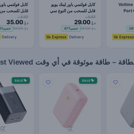
Voltme
كابل فولتمي باور لينك يويو
كابل فولتمي باور 
Port
قابل للسحب من النوع سي
قابل للسحب من 
 مع PD3.1 ،
إلى النوع سي -…
إلى النوع سي -…
الكابلات
الكابلات
35.00
29.00
د.إ.
د.إ.
د.إ. 55.00
د.إ. 59.00
28
خصم
47%
خصم
1%
 طاقة موثوقة في أي وقت Most Viewed
SALE
SALE