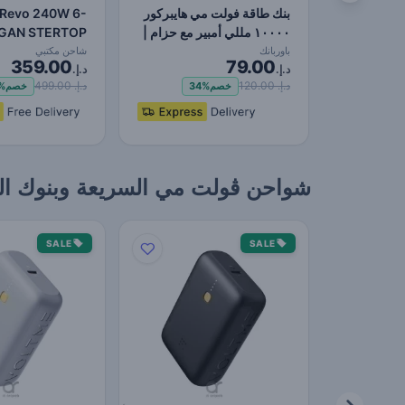
بنك طاقة فولت مي هايبركور
 Revo 240W 6-
١٠٠٠٠ مللي أمبير مع حزام |
 GAN STERTOP
قدرة إخراج…
POWERT
باوربانك
شاحن مكتبي
359.00
79.00
د.إ.
د.إ.
140W USB-C…
د.إ. 120.00
د.إ. 499.00
خصم
34%
خصم
%
شواحن ڤولت مي السريعة وبنوك الطاقة –
SALE
SALE