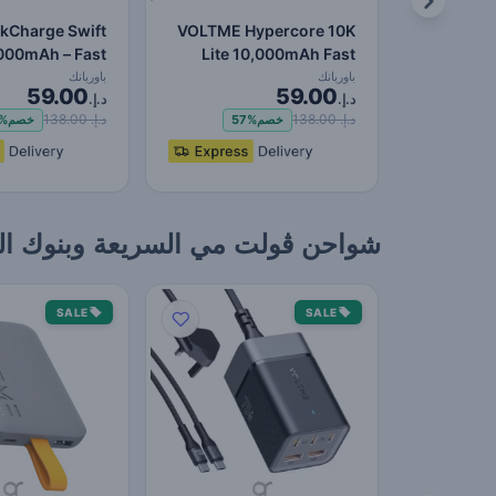
ckCharge Swift
VOLTME Hypercore 10K
000mAh – Fast
Lite 10,000mAh Fast
ng Power Bank
Charging Power Bank
باوربانك
باوربانك
59.00
59.00
د.إ.
PD…
د.إ.
with Type-…
د.إ. 138.00
د.إ. 138.00
خصم
57%
خصم
%
شواحن ڤولت مي السريعة وبنوك الطاقة –
SALE
SALE