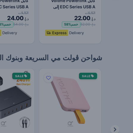
كابل Voltme Powerlink
كابل werlink
EDC Series USB A إلى
Lightning - شحن سريع…
Lightning - شحن سريع…
الكابلات
الكابلات
24.00
22.00
د.إ.
د.إ.
د.إ. 52.00
د.إ. 54.00
خصم
58%
خصم
6%
شواحن ڤولت مي السريعة وبنوك الطاقة –
SALE
SALE