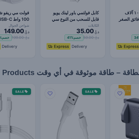
فولتمي هايبركور ١٠ آلاف
كابل فولتمي باور لينك يويو
فولت مي ريفو ش
فائق الصغر
قابل للسحب من النوع سي
100 واط C
إلى النوع سي -…
PD و1 USB-A، ش…
الكابلات
شواحن الجوال
149.00
35.00
د.إ.
د.إ.
د.إ. 59.00
د.إ. 199.00
34
خصم
41%
خصم
%
قة موثوقة في أي وقت Featured Products
SALE
SALE