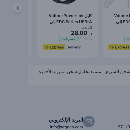
Voltme Po
كابل Voltme Powerlink
كابل werlink
EDC Series USB A إلى
EDC Series USB-A إلى
Rugg مزدوج م
Lightning - شحن سريع…
USB A إلى Lightning…
الكابلات
الكابلات
29.00
28.00
د.إ.
د.إ.
د.إ. 58.00
د.إ. 59.00
5
خصم
52%
خصم
1%
رات – تسوق شواحن GaN عالية الجودة، وبنوك طاقة، وكابلات USB-C، وملحقات الشحن السريع. استمتع بحلول شحن مميزة للأجهزة
البريد الإلكتروني
info@arqoob.com
+971 (