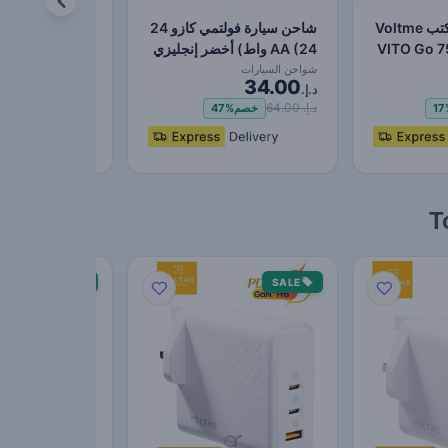
شاحن سطح المكتب Voltme
شاحن سيارة فولتمي كازو 24
VITO Go 7
AA (24 واط) أخضر إنجليزي
AA (24 واط) أزرق معدني
شواحن السيارات
شواحن السيارات
35.00
34.00
د.إ.
د.إ.
د.إ. 64.00
د.إ. 65.00
17
خصم
47%
خصم
6%
SALE
SALE