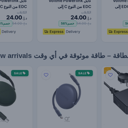
Voltme Po
كابل Voltme Powerlink
كابل werlink
EDC Series USB A إلى
EDC من النوع C إلى
Lightning - شحن فائق ال…
Lightning - شحن فائق ال…
الكابلات
الكابلات
24.00
24.00
د.إ.
د.إ.
د.إ. 54.00
د.إ. 54.00
5
خصم
56%
خصم
6%
 طاقة موثوقة في أي وقت New arrivals
SALE
SALE