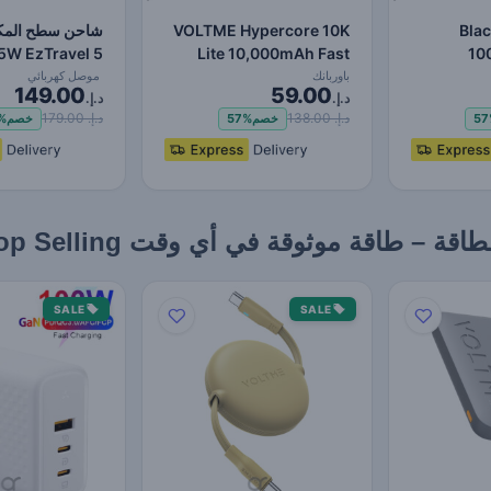
VOLTME Hypercore 10K
Bla
5W EzTravel 5
Lite 10,000mAh Fast
10
Chargi
Charging Power Bank
في 1، وكابل طاقة 1…
باوربانك
موصل كهربائي
149.00
59.00
د.إ.
PD…
د.إ.
د.إ. 138.00
د.إ. 179.00
57
خصم
57%
خصم
%
 طاقة موثوقة في أي وقت Top Selling
SALE
SALE