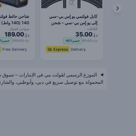
كابل فولتمي يو إس بي-سي
شاحن حائط فولتم
إلى يو إس بي-سي – شحن
140 (140 واط) أسود
سريع ١٠٠ واط، طول…
الكابلات
شواحن الجوال
189.00
35.00
د.إ.
د.إ.
د.إ. 65.00
د.إ. 199.00
خصم
46%
خصم
%
المحمولة مع توصيل سريع في دبي، وأبوظبي، والشارقة