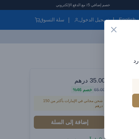
خصم إضافي 5٪ مع الدفع الإلكتروني
English
تسجيل الدخول
سلة التسوق
كابل فولتمي يو إس بي-سي إلى يو إس بي-سي – شحن سريع ١٠٠ واط، طول ٢ متر، تيار ٥ أمبير، نقل بيانات بسرعة ٤٨٠ ميجابت في الثانية، شريحة إي-ماركر، باللون الأسود
رد
قة في أي وقت
 يو إس
35.00
درهم
65.00
خصم
46%
بي-سي – شحن سريع ١٠٠ واط، طول ٢
شحن مجاني في الإمارات بأكثر من 150
متر، تيار ٥ أمبير، نقل بيانات بسرعة ٤٨٠
درهم
ركر،
إضافة إلى السلة