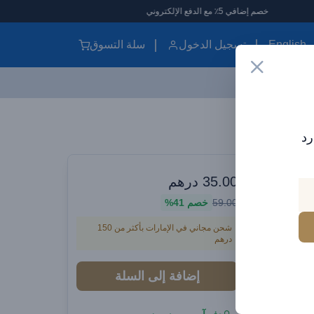
إضافي 5٪ مع الدفع الإلكتروني
English
تسجيل الدخول
سلة التسوق
كابل فولتمي باور لينك يويو قابل للسحب من النوع سي إلى النوع سي - 100 وات PD 3.0 شحن سريع للغاية، ثنائي الاتجاه، 5 أمبير، 1 متر - أسود
رد
قة في أي وقت
ل للسحب
35.00
درهم
59.00
خصم
41%
من النوع سي إلى النوع سي - 100 وات
شحن مجاني في الإمارات بأكثر من 150
 الاتجاه،
درهم
إضافة إلى السلة
P