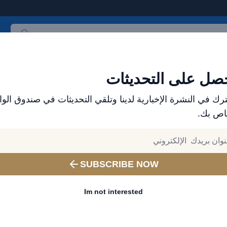
خصم 
ث المنتجات
العلامات التجارية
الأكثر مبيعاً
جميع المنتجات
صل على التحديثات
رك في النشرة الإخبارية لدينا وتلقي التحديثات في صندوق الوا
اص بك.
شواحن ڤولت مي السريعة وبنوك الطاقة – طاقة موثو
كابل فولتمي باور لينك يويو قاب
SUBSCRIBE NOW
PD 3.0 شحن سريع للغاية، ثنائي
5 أمبير، 1 متر - أسود
Im not interested
إختر لون
أسود
أزرق
Green
Yellow
ink