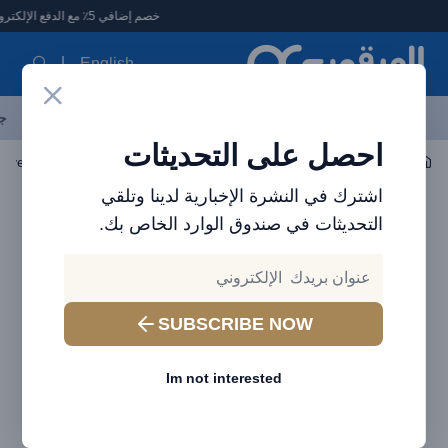
لعرقوب - متجر الإلكترونيات في الإمارات
خصم إضافي 5٪ مع الدفع الإلكتروني
English
آخر العروض
احدث المنتجات
العلامات التجارية
الأكثر مبيعاً
جم
احصل على التحديثات
اكسسوارات الجوال
واقيات الشاشة
واقي شاشة Brave Privacy لجهاز iPhone 14 Pro ، حماية ضد الصدمات والخدوش SP-14P
اشترك في النشرة الإخبارية لدينا وتلقي
التحديثات في صندوق الوارد الخاص بك.
SUBSCRIBE NOW
Im not interested