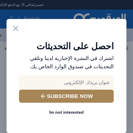
لعرقوب - متجر الإلكترونيات في الإمارات
خصم إضافي 5٪ مع الدفع الإلكتروني
English
آخر العروض
احدث المنتجات
العلامات التجارية
الأكثر مبيعاً
جم
احصل على التحديثات
اكسسوارات الجوال
واقيات الشاشة
اشترك في النشرة الإخبارية لدينا وتلقي
التحديثات في صندوق الوارد الخاص بك.
SUBSCRIBE NOW
Im not interested