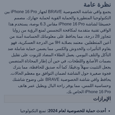
نظرة عامة
يجمع واقي شاشة الخصوصية BRAVE لجهاز iPhone 16 Pro بين
التكنولوجيا المتطورة والحماية القوية لحماية جهازك. مصمم
خصيصًا لشاشة iPhone 16 Pro مقاس 6.3 بوصة، يستخدم هذا
الواقي تقنية متقدمة لمكافحة التجسس لمنع الرؤية من زوايا
تتجاوز 28 درجة، مما يحافظ على معلوماتك الحساسة آمنة من
أعين المتطفلين. معتمد بصلابة 9H من الدرجة العسكرية، فهو
يقاوم التأثيرات والخدوش والكسر، مما يضمن حماية شاملة ضد
التآكل والتلف اليومي. يعمل الطلاء المضاد للزيوت على تقليل
بصمات الأصابع واللطخات، في حين أن إطار المحاذاة المتضمن
يجعل التثبيت سهلاً ودقيقًا. كما أنه صديق للحافظة، مما يترك
فجوة صغيرة حول الشاشة لضمان التوافق مع معظم الحالات.
يحافظ واقي شاشة الخصوصية BRAVE على وضوح شاشتك
وحساسية اللمس، مما يوفر راحة البال ويطيل عمر هاتف
iPhone 16 Pro الخاص بك.
الإبرازات
أحدث حماية للخصوصية لعام 2024:
تمنع التكنولوجيا