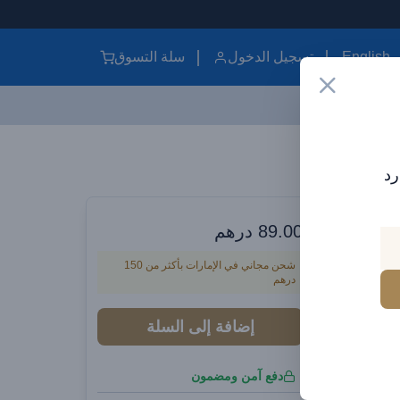
English
تسجيل الدخول
سلة التسوق
واقي شاشة برايف آيفون 17 إير بريفسي زجاج مقوى – صلابة 9H، حماية كاملة، مضاد للبصمات، متوافق مع الكفر
رد
يقتك الأنيقة
برايف آيفون 17 إير بريفسي
89.00
درهم
، حماية كاملة،
شحن مجاني في الإمارات بأكثر من 150
درهم
إضافة إلى السلة
دفع آمن ومضمون