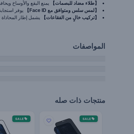
【طلاء مضاد للبصمات】
يمنع البقع والأوساخ ويح
【لمس سلس ومتوافق مع Face ID】
يوفر استجابة
【تركيب خالٍ من الفقاعات】
يشمل إطار المحاذاة 
المواصفات
منتجات ذات صله
SALE
SALE