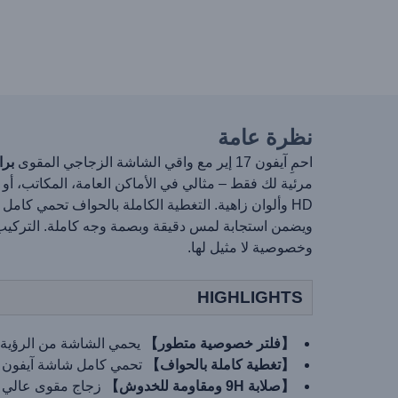
نظرة عامة
احمِ آيفون 17 إير مع واقي الشاشة الزجاجي المقوى
برا
HD وألوان زاهية. التغطية الكاملة بالحواف تحمي كا
ويضمن استجابة لمس دقيقة وبصمة وجه كاملة. التركيب 
وخصوصية لا مثيل لها.
HIGHLIGHTS
【فلتر خصوصية متطور】
يحمي الشاشة من الرؤية ال
【تغطية كاملة بالحواف】
تحمي كامل شاشة آيفون 17 إير بما في ذلك الحواف المنحنية من الشقوق والخدوش والغبار.
【صلابة 9H ومقاومة للخدوش】
زجاج مقوى عالي الج