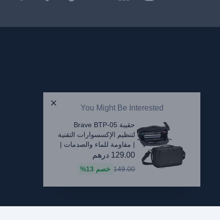
You Might Be Interested
حقيبة Brave BTP-05
لتنظيم الإكسسوارات التقنية
| مقاومة للماء والصدمات |
حقيبة سفر للأجهزة
129.00
درهم
والكابلات – أسود
149.00
خصم
13%