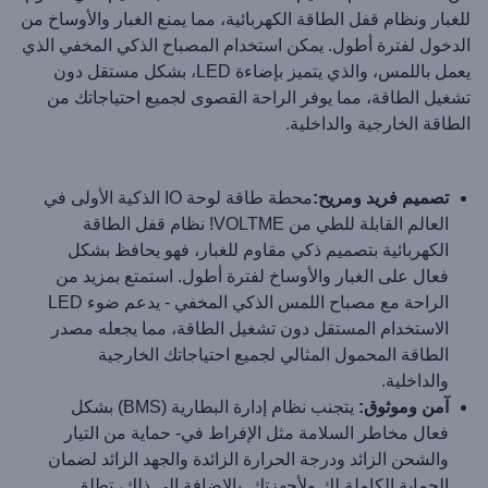
للغبار ونظام قفل الطاقة الكهربائية، مما يمنع الغبار والأوساخ من
الدخول لفترة أطول. يمكن استخدام المصباح الذكي المخفي الذي
يعمل باللمس، والذي يتميز بإضاءة LED، بشكل مستقل دون
تشغيل الطاقة، مما يوفر الراحة القصوى لجميع احتياجاتك من
الطاقة الخارجية والداخلية.
تصميم فريد ومريح:
محطة طاقة لوحة IO الذكية الأولى في
العالم القابلة للطي من VOLTME! نظام قفل الطاقة
الكهربائية بتصميم ذكي مقاوم للغبار، فهو يحافظ بشكل
فعال على الغبار والأوساخ لفترة أطول. استمتع بمزيد من
الراحة مع مصباح اللمس الذكي المخفي - يدعم ضوء LED
الاستخدام المستقل دون تشغيل الطاقة، مما يجعله مصدر
الطاقة المحمول المثالي لجميع احتياجاتك الخارجية
والداخلية.
آمن وموثوق:
يتجنب نظام إدارة البطارية (BMS) بشكل
فعال مخاطر السلامة مثل الإفراط في- حماية من التيار
والشحن الزائد ودرجة الحرارة الزائدة والجهد الزائد لضمان
الحماية الكاملة لك ولأجهزتك. بالإضافة إلى ذلك، تطلق