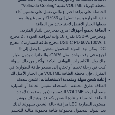
محطة كهرباء VOLTME تقنية "Voltnado Cooling"
الحاصلة على براءة اختراع والتي تعمل على تحسين أداء
تبديد الحرارة بنسبة تصل إلى 33% أكثر من غيرها، مما
يجعلها الخيار الأفضل لاحتياجاتك من الطاقة.
الطاقة لجميع أجهزتك:
مزود بمخرجين للتيار المتردد،
ومخرجين USB-A بقدرة 18 وات لمراقبة الجودة ، 2 مخرج
USB-C PD 60W/100W، 1 مخرج طاقة للسيارة، 2 مخرج
DC، يمكن لهذا المولد المحمول تشغيل ما يصل إلى 9
أجهزة في وقت واحد، مثل CAPA، والطائرات بدون طيار،
ماك بوك، الكاميرات، الهواتف الذكية، وأكثر من ذلك. سواء
كنت في رحلة تخييم أو تحتاج إلى مصدر طاقة للطوارئ في
المنزل، فإن محطة الطاقة VOLTME هي الخيار الأمثل لك.
إعادة شحن سهلة ومتعددة الاستخدامات:
اشحن محطة
الطاقة بطرق مختلفة - باستخدام مقبس الحائط أو السيارة
منفذ أو لوحة VOLTME الشمسية (غير متضمنة) لإمداد
الطاقة الخضراء وإعادة الشحن بكفاءة. ويتيح لك مؤشر
مستوى البطارية LED مراقبة حالة الشحن بسهولة. لذلك
يعد المولد المحمول مجموعة طاقة محمولة مثالية للتخييم