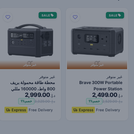
SALE
SALE
غير متوفر
غير متوفر
غير متوفر
غير متوفر
Brave 300W Portable
محطة طاقة محمولة بريف
Power Station
800 واط، 160000 مللي
2,999.00
2,499.00
80000mAh - Black
أمبير في الساعة - أسو…
د.إ.
د.إ.
د.إ. 2,529.00
د.إ. 3,029.00
خصم
1%
خصم
1%