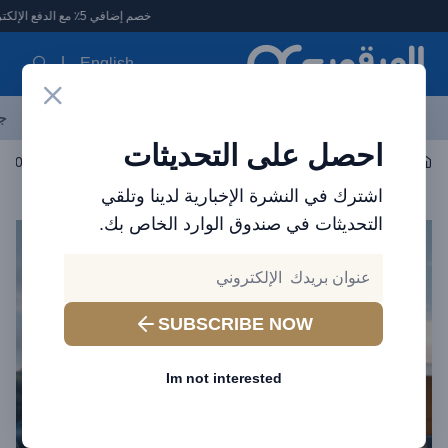
لعرقوب - متجر الإلكترونيات في الإمارات
خصم إضافي 5٪ مع الدفع الإلكتروني
English
آخر العروض
احدث المنتجات
العلامات التجارية
الأكثر مبيعاً
جم
احصل على التحديثات
حلول الطاقة
محطة طاقة محمولة
محطة طاقة محمولة Voltme Hako Lite HK-600 - طاقة 600 واط بسعة 156000mAh
اشترك في النشرة الإخبارية لدينا وتلقي
التحديثات في صندوق الوارد الخاص بك.
SUBSCRIBE NOW
Im not interested