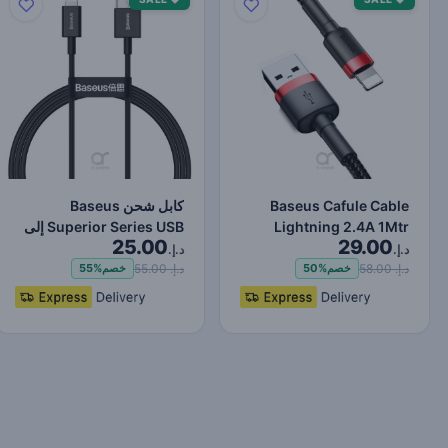
Baseus Cafule Cable
كابل شحن Baseus
Lightning 2.4A 1Mtr
Superior Series USB إلى
25.00
29.00
Red+Black
Lightning-Fast لنقل البي…
د.إ.
د.إ.
د.إ. 58.00
د.إ. 55.00
خصم
50%
خصم
55%