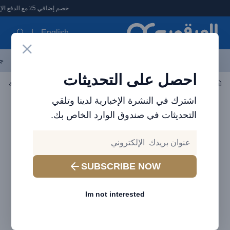
لعرقوب - متجر الإلكترونيات في الإمارات
خصم إضافي 5٪ مع الدفع الإلكتروني
English
آخر العروض
احدث المنتجات
العلامات التجارية
الأكثر مبيعاً
جم
احصل على التحديثات
اكسسوارات الجوال
الكابلات
كابل بيانات معدني من سلسلة Baseus Cafule USB إلى IP 2.4A (1 متر) أسود
اشترك في النشرة الإخبارية لدينا وتلقي
التحديثات في صندوق الوارد الخاص بك.
SUBSCRIBE NOW
Im not interested