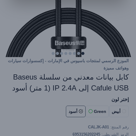
الموزع الرسمي لمنتجات باسيوس في الإمارات - إكسسوارات سيارات
وهواتف مميزة
كابل بيانات معدني من سلسلة Baseus
Cafule USB إلى IP 2.4A (1 متر) أسود
إختر لون
أبيض
Green
أسود
رقم المنتج:
CALJK-A01
الرمز الشريطي:
6953156202245