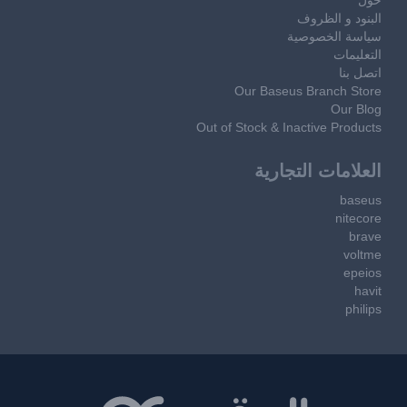
البنود و الظروف
سياسة الخصوصية
التعليمات
اتصل بنا
Our Baseus Branch Store
Our Blog
Out of Stock & Inactive Products
العلامات التجارية
baseus
nitecore
brave
voltme
epeios
havit
philips