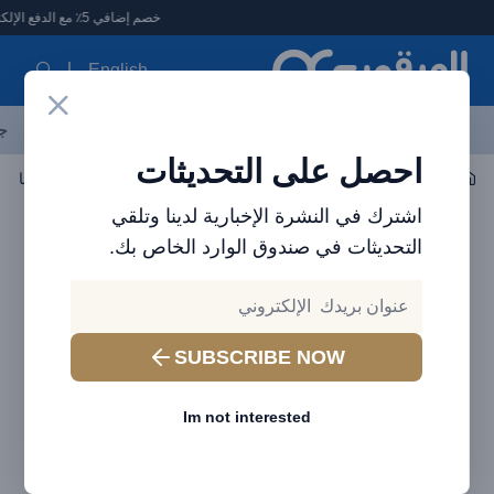
لعرقوب - متجر الإلكترونيات في الإمارات
خصم إضافي 5٪ مع الدفع الإلكتروني
English
آخر العروض
احدث المنتجات
العلامات التجارية
الأكثر مبيعاً
جم
احصل على التحديثات
صوتي
مكبر الصوت
اشترك في النشرة الإخبارية لدينا وتلقي
التحديثات في صندوق الوارد الخاص بك.
SUBSCRIBE NOW
Im not interested