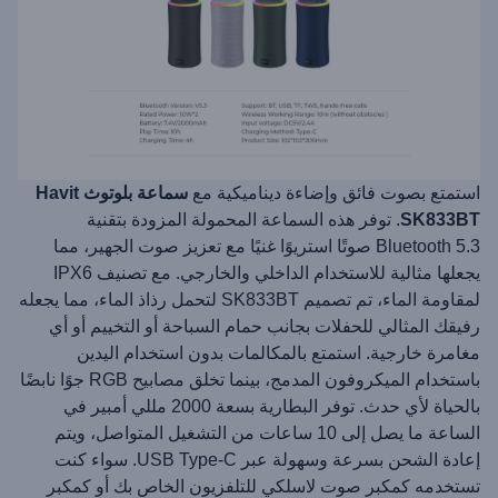
استمتع بصوت فائق وإضاءة ديناميكية مع
سماعة بلوتوث Havit
SK833BT
. توفر هذه السماعة المحمولة المزودة بتقنية
Bluetooth 5.3 صوتًا استريوًا غنيًا مع تعزيز صوت الجهير، مما
يجعلها مثالية للاستخدام الداخلي والخارجي. مع تصنيف IPX6
لمقاومة الماء، تم تصميم SK833BT لتحمل رذاذ الماء، مما يجعله
رفيقك المثالي للحفلات بجانب حمام السباحة أو التخييم أو أي
مغامرة خارجية. استمتع بالمكالمات بدون استخدام اليدين
باستخدام الميكروفون المدمج، بينما تخلق مصابيح RGB جوًا نابضًا
بالحياة لأي حدث. توفر البطارية بسعة 2000 مللي أمبير في
الساعة ما يصل إلى 10 ساعات من التشغيل المتواصل، ويتم
إعادة الشحن بسرعة وسهولة عبر USB Type-C. سواء كنت
تستخدمه كمكبر صوت لاسلكي للتلفزيون الخاص بك أو كمكبر