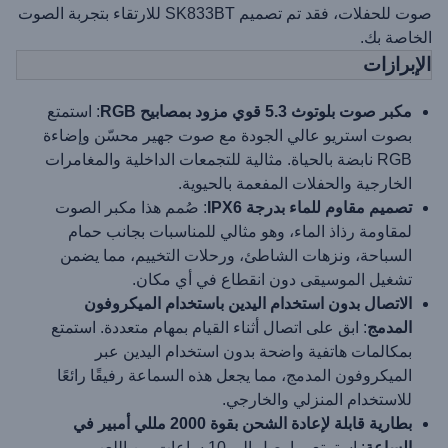
صوت للحفلات، فقد تم تصميم SK833BT للارتقاء بتجربة الصوت
الخاصة بك.
الإبرازات
مكبر صوت بلوتوث 5.3 قوي مزود بمصابيح RGB
: استمتع
بصوت استريو عالي الجودة مع صوت جهير محسّن وإضاءة
RGB نابضة بالحياة. مثالية للتجمعات الداخلية والمغامرات
الخارجية والحفلات المفعمة بالحيوية.
تصميم مقاوم للماء بدرجة IPX6
: صُمم هذا مكبر الصوت
لمقاومة رذاذ الماء، وهو مثالي للمناسبات بجانب حمام
السباحة، ونزهات الشاطئ، ورحلات التخييم، مما يضمن
تشغيل الموسيقى دون انقطاع في أي مكان.
الاتصال بدون استخدام اليدين باستخدام الميكروفون
المدمج
: ابق على اتصال أثناء القيام بمهام متعددة. استمتع
بمكالمات هاتفية واضحة بدون استخدام اليدين عبر
الميكروفون المدمج، مما يجعل هذه السماعة رفيقًا رائعًا
للاستخدام المنزلي والخارجي.
بطارية قابلة لإعادة الشحن بقوة 2000 مللي أمبير في
الساعة
: استمتع بما يصل إلى 10 ساعات من اللعب