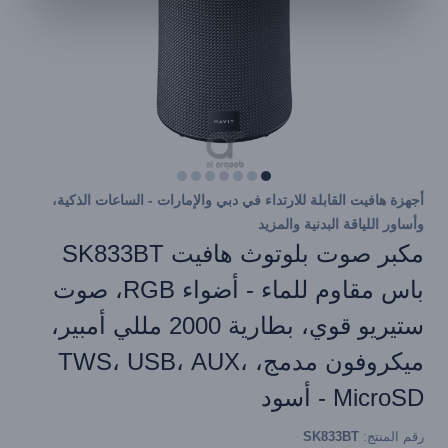
أجهزة هافيت القابلة للارتداء في دبي والإمارات - الساعات الذكية،
وأساور اللياقة البدنية والمزيد
مكبر صوت بلوتوث هافيت SK833BT
باس مقاوم للماء - أضواء RGB، صوت
ستيريو قوي، بطارية 2000 مللي أمبير،
ميكروفون مدمج، TWS، USB، AUX،
MicroSD - أسود
رقم المنتج:
SK833BT