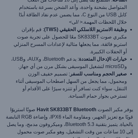
المتواصل بشحنة واحدة، وأعد الشحن بسرعة باستخدام
كابل USB من النوع C، مما يضمن عدم نفاد الطاقة أبدًا
خلال اللحظات المهمة.< /لى>
وظيفة الاستريو اللاسلكي الحقيقي (TWS)
: قم بإقران
مكبري صوت SK833BT معًا للحصول على تجربة صوت
استريو فائقة، مما يجعلها مثالية لإعدادات المسرح المنزلي
أو الحفلات الكبيرة.
خيارات الإدخال المتعددة
: يدعم Bluetooth، وAUX، وUSB،
وmicroSD لتشغيل الموسيقى بشكل مرن من أي جهاز.
صغير الحجم ومناسب للسفر
: تصميم خفيف الوزن
ومحمول، مما يجعل من السهل اصطحاب الموسيقى أثناء
التنقل، سواء كنت تسافر أو تتنزه سيرًا على الأقدام أو
تسترخي بجوار حمام السباحة.
يوفر مكبر الصوت
Havit SK833BT Bluetooth
صوتًا استريوًا
قويًا مع تعزيز الجهير، ومقاومة الماء IPX6، وإضاءة RGB النابضة
بالحياة. يتميز بتقنية Bluetooth 5.3، وميكروفون مدمج، وما يصل
إلى 10 ساعات من وقت التشغيل، وهو مكبر صوت محمول