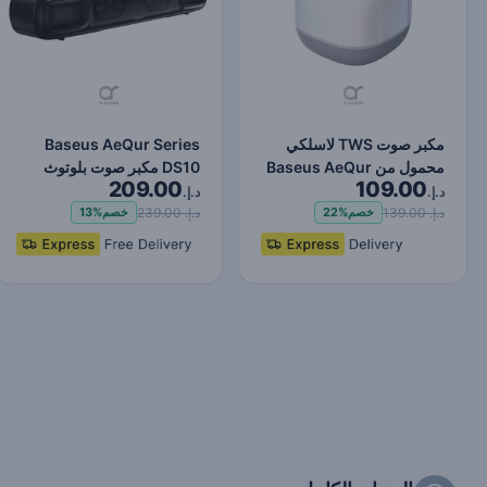
مكبر صوت TWS لاسلكي
Baseus AeQur Series
محمول من Baseus AeQur
DS10 مكبر صوت بلوتوث
209.00
109.00
V2 - بلوتوث 5.0، وقت ت…
صغير لسطح المكتب - أسود
د.إ.
د.إ.
د.إ. 139.00
د.إ. 239.00
خصم
22%
خصم
13%