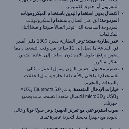
التلفزيون أو أجهزة الكمبيوتر.
الاتصال بدون استخدام اليدين باستخدام الميكروفونات
المزدوجة
: ابق على اتصال باستخدام الميكروفونات
المزدوجة المدمجة التي توفر اتصالاً صوتيًا واضحًا أثناء
المكالمات.
عمر بطارية ممتد
: توفر البطارية بقدرة 1800 مللي أمبير
في الساعة ما يصل إلى 11 ساعة من وقت التشغيل، مما
يضمن ترفيهًا طويل الأمد دون الحاجة إلى إعادة الشحن
بشكل متكرر.
تصميم محمول
: خفيف الوزن وسهل الحمل، مثالي
للاستخدام الداخلي والأنشطة الخارجية مثل الحفلات
والنزهات والتخييم.
خيارات الإدخال المتعددة
: يدعم Bluetooth 5.0 وAUX
وUSB وmicroSD للاتصال متعدد الاستخدامات بجميع
أجهزتك.
صوت استريو غني مع تعزيز الجهير
: يوفر صوتًا قويًا وعالي
الجودة مع جهيرًا محسنًا لتجربة غامرة تمامًا.