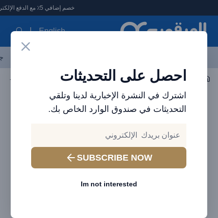
لعرقوب - متجر الإلكترونيات في الإمارات
خصم إضافي 5٪ مع الدفع الإلكتروني
English
آخر العروض
احدث المنتجات
العلامات التجارية
الأكثر مبيعاً
جم
احصل على التحديثات
صوتي
مكبر الصوت
اشترك في النشرة الإخبارية لدينا وتلقي
التحديثات في صندوق الوارد الخاص بك.
SUBSCRIBE NOW
Im not interested