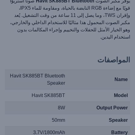
يوفر مكبر الصوت
Havit SK885BT Bluetooth
صوتًا استريوًا
قويًا مع إضاءة RGB النابضة بالحياة، ومقاومة للماء IPX5،
وإقران TWS، وما يصل إلى 11 ساعة من وقت التشغيل. يُعد
مكبر الصوت المحمول هذا مثاليًا للاستخدام الداخلي والخارجي،
وهو الخيار الأمثل للحفلات والتخييم وإجراء المكالمات بدون
استخدام اليدين.
المواصفات
Havit SK885BT Bluetooth
Name
Speaker
Havit SK885BT
Model
8W
Output Power
50mm
Speaker
3.7V/1800mAh
Battery