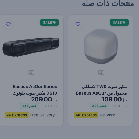
منتجات ذات صله
SALE
SALE
مكبر صوت TWS لاسلكي
Baseus AeQur Series
محمول من Baseus AeQur
DS10 مكبر صوت بلوتوث
209.00
109.00
V2 - بلوتوث 5.0، وقت ت…
صغير لسطح المكتب - أسود
د.إ.
د.إ.
د.إ. 139.00
د.إ. 239.00
خصم
22%
خصم
13%