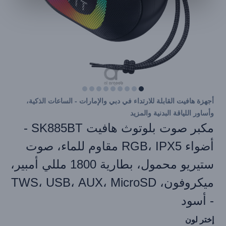
أجهزة هافيت القابلة للارتداء في دبي والإمارات - الساعات الذكية،
وأساور اللياقة البدنية والمزيد
مكبر صوت بلوتوث هافيت SK885BT -
أضواء RGB، IPX5 مقاوم للماء، صوت
ستيريو محمول، بطارية 1800 مللي أمبير،
ميكروفون، TWS، USB، AUX، MicroSD
- أسود
إختر لون