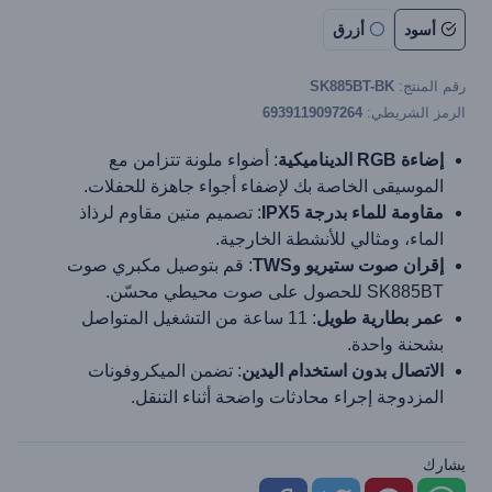
أسود
أزرق
رقم المنتج:
SK885BT-BK
الرمز الشريطي:
6939119097264
إضاءة RGB الديناميكية
: أضواء ملونة تتزامن مع
الموسيقى الخاصة بك لإضفاء أجواء جاهزة للحفلات.
مقاومة للماء بدرجة IPX5
: تصميم متين مقاوم لرذاذ
الماء، ومثالي للأنشطة الخارجية.
إقران صوت ستيريو وTWS
: قم بتوصيل مكبري صوت
SK885BT للحصول على صوت محيطي محسّن.
عمر بطارية طويل
: 11 ساعة من التشغيل المتواصل
بشحنة واحدة.
الاتصال بدون استخدام اليدين
: تضمن الميكروفونات
المزدوجة إجراء محادثات واضحة أثناء التنقل.
يشارك