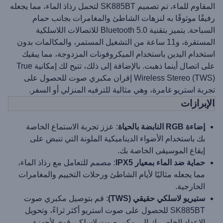
المقاوم للماء، تم تصميم SK885BT لتحمل رذاذ الماء، مما يجعله
رفيقًا موثوقًا به لنزهات الشاطئ والمغامرات بجانب حمام
السباحة. يتميز بتقنية Bluetooth 5.0 للاتصالات اللاسلكية
المستقرة، و11 ساعة من التشغيل المستمر، والمكالمات بدون
استخدام اليدين باستخدام الميكروفونات المزدوجة، مما يبقيك
على اتصال أينما ذهبت. بالإضافة إلى ذلك، تتيح لك إمكانية True
Wireless Stereo (TWS) إقران مكبري صوت للحصول على
تجربة استريو غامرة، وهي مثالية للترفيه المنزلي أو السفر.
الإبرازات
إضاءة RGB النابضة بالحياة
: عزز تجربة الاستماع الخاصة
بك باستخدام الأضواء الديناميكية الملونة التي تنبض على
إيقاع الموسيقى الخاصة بك.
حماية ضد الماء بمعيار IPX5
: مصمم للتعامل مع رذاذ الماء،
مما يجعله مثاليًا لأيام الشاطئ ورحلات التخييم والمغامرات
الخارجية.
ستيريو لاسلكي حقيقي (TWS)
: قم بتوصيل مكبري صوت
SK885BT للحصول على صوت استريو أكثر ثراءً، وتحويل
الإعداد الخاص بك إلى مكبر صوت لاسلكي قوي لأجهزة