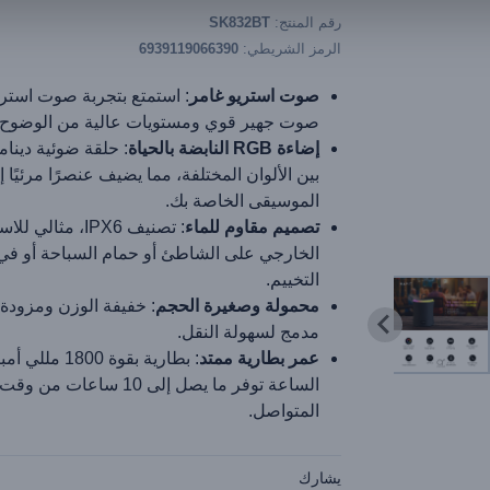
رقم المنتج:
SK832BT
الرمز الشريطي:
6939119066390
صوت استريو غامر
: استمتع بتجربة صوت استر
صوت جهير قوي ومستويات عالية من الوضوح.
إضاءة RGB النابضة بالحياة
: حلقة ضوئية دينام
بين الألوان المختلفة، مما يضيف عنصرًا مرئيًا إ
الموسيقى الخاصة بك.
تصميم مقاوم للماء
: تصنيف IPX6، مثالي 
الخارجي على الشاطئ أو حمام السباحة أو في
التخييم.
محمولة وصغيرة الحجم
: خفيفة الوزن ومزودة
مدمج لسهولة النقل.
عمر بطارية ممتد
: بطارية بقوة 1800 م
الساعة توفر ما يصل إلى 10 ساعات
المتواصل.
يشارك