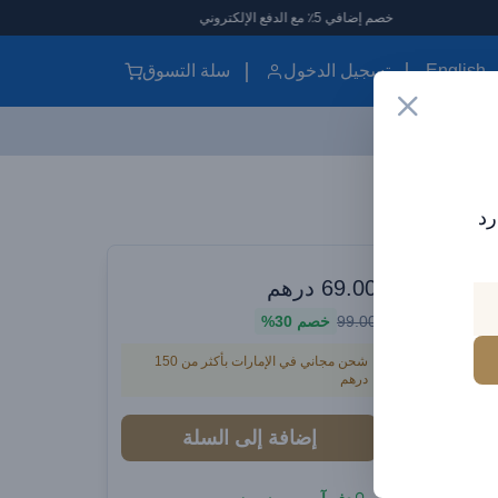
خصم إضافي 5٪ مع الدفع الإلكتروني
English
تسجيل الدخول
سلة التسوق
رد
ات الذكية،
69.00
درهم
مكبر صوت بلوتوث هافيت SK832BT -
99.00
خصم
30%
ي، مقاوم
شحن مجاني في الإمارات بأكثر من 150
درهم
TWS، US،
إضافة إلى السلة