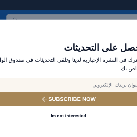
ث المنتجات
العلامات التجارية
الأكثر مبيعاً
جميع المنتجات
صل على التحديثات
مكبر صوت بلوتوث هافيت SK832BT - أضواء RGB، صوت ستيريو قوي، مقاوم للماء، بطارية 1800 مللي أمبير، ميكروفون مدمج، TWS، USB، AUX، MicroSD - أسود
رك في النشرة الإخبارية لدينا وتلقي التحديثات في صندوق الوا
اص بك.
أجهزة هافيت القابلة للارتداء في دبي والإمارات - الساع
وأساور اللياقة البدنية والمزيد
أضواء RGB، صوت ستيريو قو
SUBSCRIBE NOW
للماء، بطارية 1800 مللي أمبير،
Im not interested
ميكروفون مدمج، B، AUX
MicroSD - أسود