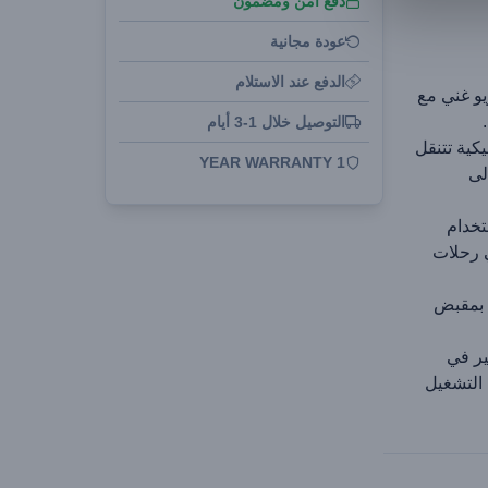
دفع آمن ومضمون
عودة مجانية
الدفع عند الاستلام
يو غني مع
التوصيل خلال 1-3 أيام
يكية تتنقل
1 YEAR WARRANTY
لى
للاستخدام
 رحلات
 بمقبض
للي أمبير في
 من وقت التشغيل