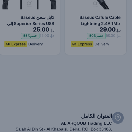
Baseus Cafule Cable
كابل شحن Baseus
Lightning 2.4A 1Mtr
Superior Series USB إلى
25.00
29.00
Red+Black
Lightning-Fast لنقل البي…
د.إ.
د.إ.
د.إ. 58.00
د.إ. 55.00
خصم
50%
خصم
55%
العنوان الكامل
AL ARQOOB Trading LLC
Salah Al Din St - Al Khabaisi, Deira, P.O. Box 33488,