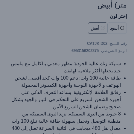
متر) أبيض
إختر لون
أسود
أبيض
رقم المنتج:
CATJK-D02
الرمز الشريطي:
6953156202375
سبيكة زنك عالية الجودة: مظهر معدني بالكامل مع ملمس
جيد يجعلها أكثر ملاءمة لهاتفك
طاقة عالية 100 وات: دعم 100 وات كحد أقصى. لشحن
الهواتف والأجهزة اللوحية وأجهزة الكمبيوتر المحمولة
رقائق العلامة الإلكترونية: يساعد التعرف الذكي على
أجهزة الشحن السريع على التحكم في التيار والجهد بشكل
صحيح وضمان الشحن السريع الآمن
8 خيوط من النوى السميكة: تزيد النوى السميكة من
منطقة التوصيل وتحمل بسهولة طاقة عالية تبلغ 100 وات
معدل نقل 480 ميجابت في الثانية: السرعة تصل إلى 480