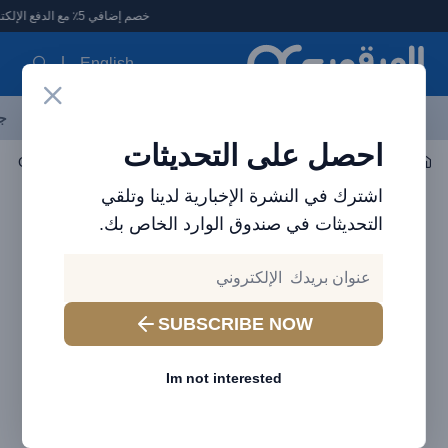
لعرقوب - متجر الإلكترونيات في الإمارات
خصم إضافي 5٪ مع الدفع الإلكتروني
English
آخر العروض
احدث المنتجات
العلامات التجارية
الأكثر مبيعاً
جم
احصل على التحديثات
اكسسوارات الجوال
الكابلات
كابل بيانات معدني من Baseus Cafule من النوع C إلى النوع C بقوة 100 وات (2 متر) أبيض
اشترك في النشرة الإخبارية لدينا وتلقي
التحديثات في صندوق الوارد الخاص بك.
SUBSCRIBE NOW
Im not interested