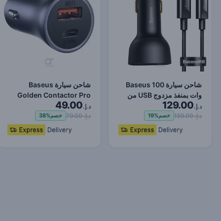
شاحن سيارة Baseus 100
شاحن سيارة Baseus
وات بمنفذ مزدوج USB من
Golden Contactor Pro
49.00
129.00
النوع C شاحن سريع ر…
Dual Quick Charger USB
د.إ.
د.إ.
وT…
د.إ. 159.00
د.إ. 79.00
خصم
19%
خصم
38%