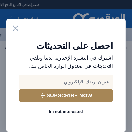
لعرقوب - متجر الإلكترونيات في الإمارات
خصم إضافي 5٪ مع الدفع الإلكتروني
English
آخر العروض
احدث المنتجات
العلامات التجارية
الأكثر مبيعاً
جم
احصل على التحديثات
اكسسوارات السيارات
شواحن السيارات
اشترك في النشرة الإخبارية لدينا وتلقي
التحديثات في صندوق الوارد الخاص بك.
SUBSCRIBE NOW
Im not interested