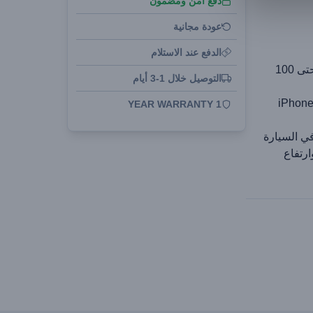
دفع آمن ومضمون
عودة مجانية
الدفع عند الاستلام
كابل USB-C إلى USB-C بطول 1 متر يدعم حتى 100
التوصيل خلال 1-3 أيام
iPhone، 
1 YEAR WARRANTY
ي السيارة
ارتفاع