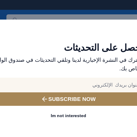
ث المنتجات
العلامات التجارية
الأكثر مبيعاً
جميع المنتجات
صل على التحديثات
رك في النشرة الإخبارية لدينا وتلقي التحديثات في صندوق الوا
اص بك.
ملحقات الجوال من بريف للأجهزة المحمولة – اشحن بطر
شاحن سيارة
SUBSCRIBE NOW
وSamsung وiPad وPixel – أسود
Im not interested
Wattage:
41W - 60W
رقم المنتج:
BCC-24