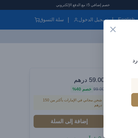
خصم إضافي 5٪ مع الدفع الإلكتروني
English
تسجيل الدخول
سلة التسوق
شاحن سيارة BRAVE بقوة 60 واط بمنفذين USB-C وكابل USB-C 100 واط – شحن سريع PD 3.0 متوافق مع iPhone وSamsung وiPad وPixel – أسود
رد
يقتك الأنيقة
 BRAVE بقوة 60 واط
59.00
درهم
99.00
خصم
40%
بمنفذين USB-C وكابل USB-C 100 واط
شحن مجاني في الإمارات بأكثر من 150
– شحن سريع PD 3.0 متوافق مع iPhone
درهم
إضافة إلى السلة