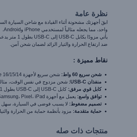
نظرة عامة
واحد، مما يجعله مثالياً لمستخدمي iPhone وAndroid.
ضد ارتفاع الحرارة والتيار الزائد لضمان شحن آمن.
نقاط مميزة :
شحن سريع 60 واط:
شحن سريع لأجهزة iPhone 16/15/14 وSamsung S25/S24/S23
منفذان USB-C:
شحن مزدوج في نفس الوقت، مثالي 
كابل قوي مرفق:
كابل USB-C إلى USB-C بطول 1 متر يدعم حتى 100 واط
توافق واسع:
يعمل مع أجهزة iPhone، Samsung، Pixel، iPad والمزيد
تصميم مضغوط:
لا يسبب فوضى في السيارة، سهل ا
حماية متقدمة:
مزود بأنظمة حماية من الحرارة والتيار
منتجات ذات صله