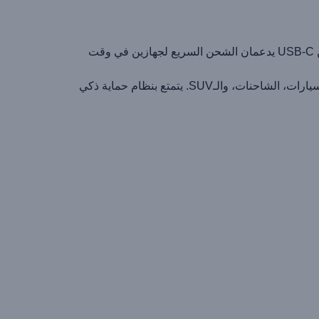
ابقَ أجهزتك مشحونة أثناء القيادة مع شاحن السيارة السريع من BRAVE بقوة 60 واط. يتميز بتصميم أنيق ومضغوط مع منفذين USB-C يدعمان الشحن السريع لجهازين في وقت
يأتي مزودًا بكابل USB-C إلى USB-C بطول 1 متر يدعم حتى 100 واط، لتجربة شحن سلسة وسريعة. مثالي للاستخدام في السيارات، الشاحنات، والـSUV. يتمتع بنظام حماية ذكي