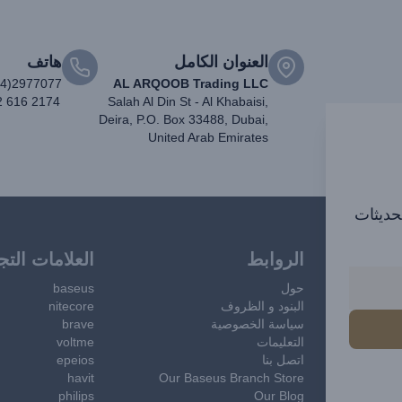
العنوان الكامل
هاتف
04)2977077
AL ARQOOB Trading LLC
2 616 2174
Salah Al Din St - Al Khabaisi,
Deira, P.O. Box 33488, Dubai,
United Arab Emirates
تحديثات
الروابط
العلامات التج
حول
baseus
البنود و الظروف
nitecore
سياسة الخصوصية
brave
التعليمات
voltme
اتصل بنا
epeios
havit
Our Baseus Branch Store
philips
Our Blog