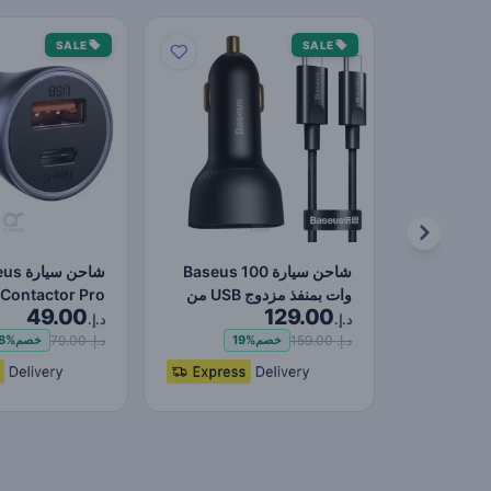
SALE
SALE
شاحن سيارة Baseus 100
شاحن سي
وات بمنفذ مزدوج USB من
Contactor Pro
49.00
129.00
النوع C شاحن سريع ر…
k Charger USB
د.إ.
د.إ.
وT…
د.إ. 159.00
د.إ. 79.00
خصم
19%
خصم
8%