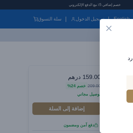
English
تسجيل الدخول
سلة التسوق
Baseus 160W Car Charger Quick Charge QC 5.0 4.0 3.0 PD Charger For Macbook iPad Pro Laptop USB Type C Charger For iPhone Xiaomi
رد
وارات سيارات
159.00
درهم
Bas
209.00
خصم
24%
Charg
توصيل مجاني
For M
إضافة إلى السلة
Type 
دفع آمن ومضمون