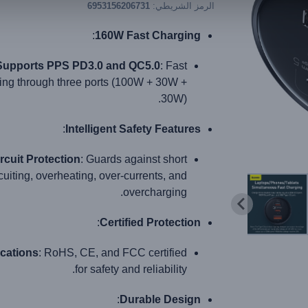
الرمز الشريطي:
6953156206731
:
160W Fast Charging
Supports PPS PD3.0 and QC5.0
: Fast
ing through three ports (100W + 30W +
30W).
:
Intelligent Safety Features
rcuit Protection
: Guards against short
rcuiting, overheating, over-currents, and
overcharging.
:
Certified Protection
ications
: RoHS, CE, and FCC certified
for safety and reliability.
:
Durable Design