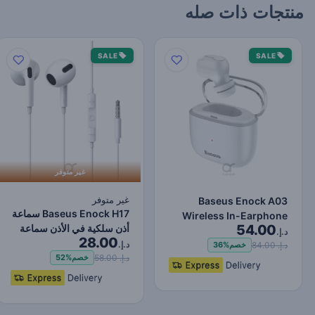
منتجات ذات صله
SALE
SALE
غير متوفر
غير متوفر
Baseus Enock A03
Baseus Enock H17 سماعة
Wireless In-Earphone
54.00
أذن سلكية في الأذن سماعة
White
د.إ.
28.00
رأس مزودة بميكرو…
د.إ.
د.إ. 84.00
خصم
36%
د.إ. 58.00
خصم
52%