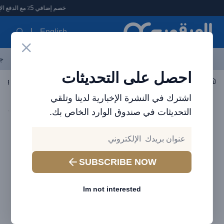
لعرقوب - متجر الإلكترونيات في الإمارات
خصم إضافي 5٪ مع الدفع الإلكتروني
English
آخر العروض
احدث المنتجات
العلامات التجارية
الأكثر مبيعاً
جم
احصل على التحديثات
صوتي
سماعة الأذن / سماعة الرأس
ning 2.4A 1M Gray Black
اشترك في النشرة الإخبارية لدينا وتلقي
التحديثات في صندوق الوارد الخاص بك.
SUBSCRIBE NOW
Im not interested