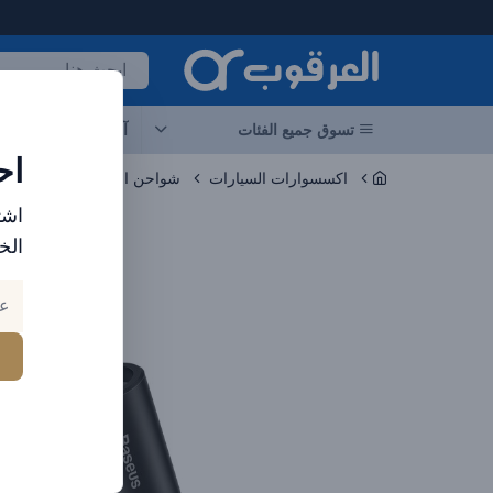
لعرقوب - متجر الإلكترونيات في الإمارات
تسوق جميع الفئات
آخر العروض
احد
اح
اكسسوارات السيارات
شواحن السيارات
مشاركة Baseus Car 6 مع منفذ توسيع ولاعة السجائر E-C 120W GREY
اشت
الخ