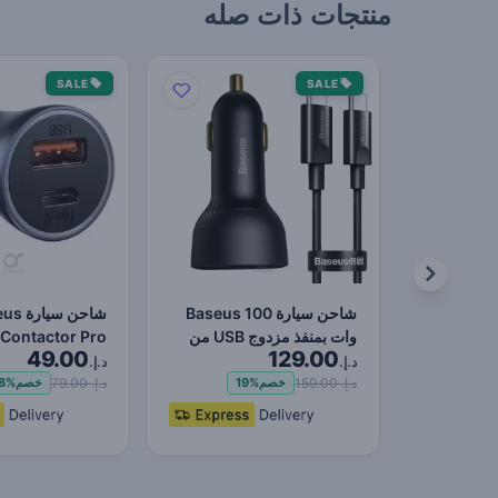
منتجات ذات صله
SALE
SALE
شاحن سيارة Baseus 100
شاحن سي
وات بمنفذ مزدوج USB من
Contactor Pro
49.00
129.00
النوع C شاحن سريع ر…
k Charger USB
د.إ.
د.إ.
وT…
د.إ. 159.00
د.إ. 79.00
خصم
19%
خصم
8%