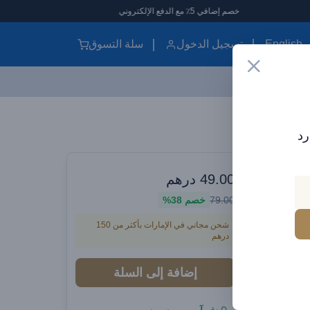
خصم إضافي 5٪ مع الدفع الإلكتروني
English
تسجيل الدخول
سلة التسوق
رد
وارات سيارات
49.00
درهم
 مع منفذ توسيع
79.00
خصم
38%
USB + TY
شحن مجاني في الإمارات بأكثر من 150
درهم
إضافة إلى السلة