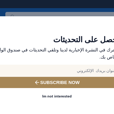
ث المنتجات
العلامات التجارية
الأكثر مبيعاً
جميع المنتجات
صل على التحديثات
USB + TYP
رك في النشرة الإخبارية لدينا وتلقي التحديثات في صندوق الوا
اص بك.
الموزع الرسمي لمنتجات باسيوس في الإمارات - إكسس
وهواتف مميزة
مشاركة Baseus Car 6
ولاعة السجائر PE-C 120W
SUBSCRIBE NOW
GREY
Im not interested
رقم المنتج:
CCBT-C0G
الرمز الشريطي:
6953156206694