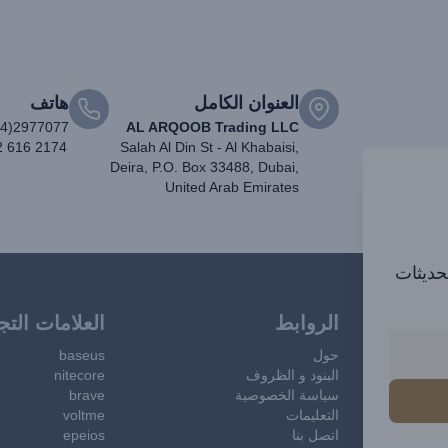
العنوان الكامل
هاتف
04)2977077
AL ARQOOB Trading LLC
2 616 2174
Salah Al Din St - Al Khabaisi,
Deira, P.O. Box 33488, Dubai,
United Arab Emirates
تحديثات
الروابط
العلامات التج
حول
baseus
البنود و الظروف
nitecore
سياسة الخصوصية
brave
التعليمات
voltme
اتصل بنا
epeios