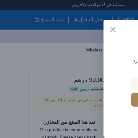
روني
English
تسجيل الدخول
سلة التسوق
Baseus Smart Vehicle Bracket Wireless Qi 6 15W Electric Auto Car Mount Bracket Air Vent Air Bracket Black (WXHW03-01)
رد
وارات سيارات
99.00
درهم
189.00
خصم
48%
Wirele
شحن مجاني في الإمارات بأكثر من 150
درهم
Mount
نفد هذا المنتج من المخازن
This product is temporarily out
of stock. Please check back