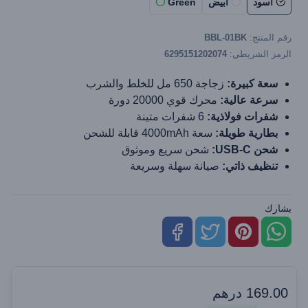
أسود
أبيض
Green
رقم المنتج:
BBL-01BK
الرمز الشريطي:
6295151202074
سعة كبيرة:
زجاجة 650 مل للخلط والشرب
سرعة عالية:
محرك قوي 20000 دورة
شفرات فولاذية:
6 شفرات متينة
بطارية طويلة:
سعة 4000mAh قابلة للشحن
شحن USB-C:
شحن سريع وموثوق
تنظيف ذاتي:
صيانة سهلة وسريعة
يشارك
169.00
درهم