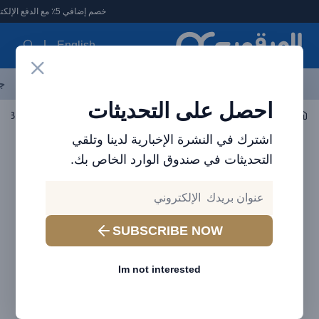
لعرقوب - متجر الإلكترونيات في الإمارات
خصم إضافي 5٪ مع الدفع الإلكتروني
English
آخر العروض
احدث المنتجات
العلامات التجارية
الأكثر مبيعاً
جم
احصل على التحديثات
أجهزة متعددة
Mini Blenders
اشترك في النشرة الإخبارية لدينا وتلقي
التحديثات في صندوق الوارد الخاص بك.
SUBSCRIBE NOW
Im not interested