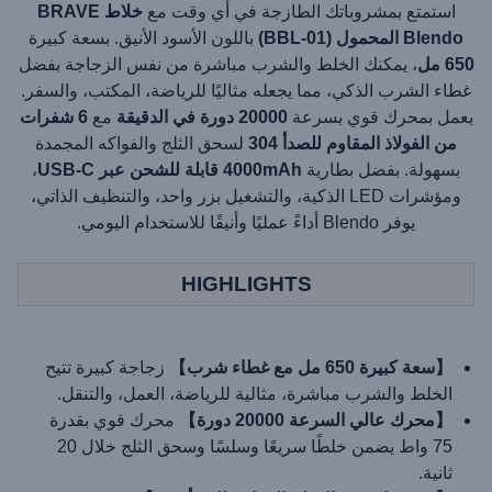
استمتع بمشروباتك الطازجة في أي وقت مع
خلاط BRAVE
Blendo المحمول (BBL-01)
باللون الأسود الأنيق. بسعة كبيرة
650 مل
، يمكنك الخلط والشرب مباشرة من نفس الزجاجة بفضل
غطاء الشرب الذكي، مما يجعله مثاليًا للرياضة، المكتب، والسفر.
يعمل بمحرك قوي بسرعة
20000 دورة في الدقيقة
مع
6 شفرات
من الفولاذ المقاوم للصدأ 304
لسحق الثلج والفواكه المجمدة
بسهولة. بفضل بطارية
4000mAh قابلة للشحن عبر USB-C
،
ومؤشرات LED الذكية، والتشغيل بزر واحد، والتنظيف الذاتي،
يوفر Blendo أداءً عمليًا وأنيقًا للاستخدام اليومي.
HIGHLIGHTS
【سعة كبيرة 650 مل مع غطاء شرب】
زجاجة كبيرة تتيح
الخلط والشرب مباشرة، مثالية للرياضة، العمل، والتنقل.
【محرك عالي السرعة 20000 دورة】
محرك قوي بقدرة
75 واط يضمن خلطًا سريعًا وسلسًا وسحق الثلج خلال 20
ثانية.