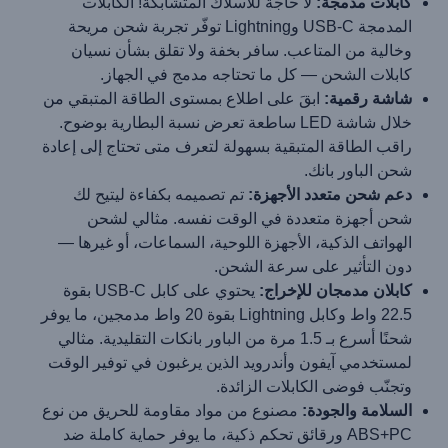
كابلات مدمجة:
لا حاجة للأسلاك المتشابكة! الكابلات
المدمجة USB-C وLightning توفّر تجربة شحن مريحة
وخالية من المتاعب. سافر بخفة ولا تقلق بشأن نسيان
كابلات الشحن — كل ما تحتاجه مدمج في الجهاز.
شاشة رقمية:
ابقَ على اطلاع بمستوى الطاقة المتبقي من
خلال شاشة LED ساطعة تعرض نسبة البطارية بوضوح.
راقب الطاقة المتبقية بسهولة لتعرف متى تحتاج إلى إعادة
شحن الباور بانك.
دعم شحن متعدد الأجهزة:
تم تصميمه بكفاءة ليتيح لك
شحن أجهزة متعددة في الوقت نفسه. مثالي لشحن
الهواتف الذكية، الأجهزة اللوحية، السماعات، أو غيرها —
دون التأثير على سرعة الشحن.
كابلان مدمجان للإخراج:
يحتوي على كابل USB-C بقوة
22.5 واط وكابل Lightning بقوة 20 واط مدمجين، ما يوفر
شحنًا أسرع بـ 1.5 مرة من الباور بانكات التقليدية. مثالي
لمستخدمي آيفون وأندرويد الذين يرغبون في توفير الوقت
وتجنّب فوضى الكابلات الزائدة.
السلامة والجودة:
مصنوع من مواد مقاومة للحريق من نوع
ABS+PC ورقائق تحكم ذكية، ما يوفر حماية كاملة ضد