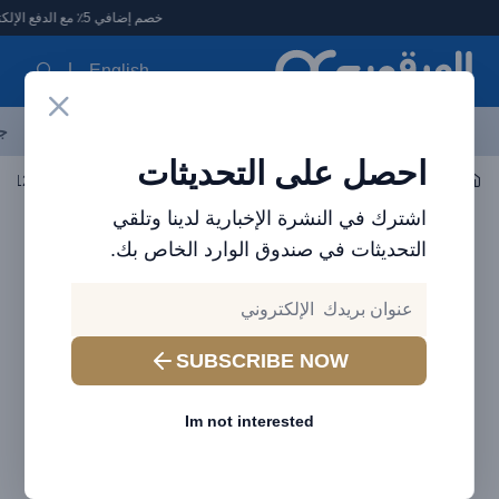
لعرقوب - متجر الإلكترونيات في الإمارات
خصم إضافي 5٪ مع الدفع الإلكتروني
English
آخر العروض
احدث المنتجات
العلامات التجارية
الأكثر مبيعاً
جم
احصل على التحديثات
اكسسوارات الجوال
باوربانك
اشترك في النشرة الإخبارية لدينا وتلقي
التحديثات في صندوق الوارد الخاص بك.
SUBSCRIBE NOW
Im not interested