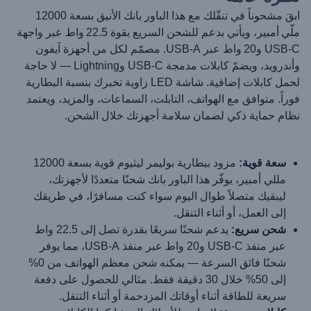
ابقَ مشحوناً في تنقّلك مع هذا الباور بانك الأنيق بسعة 12000
ملّي أمبير، ويأتي بدعم للشحن السريع بقوة 22.5 واط عبر واجهة
USB‑C و20 واط عبر USB‑A. مصمّم لكل من أجهزة آيفون
وأندرويد، ويضمّ كابلات مدمجة USB‑C وLightning — لا حاجة
لحمل كابلات إضافية. شاشة LED زاوية تخبرك بنسبة البطارية
فوراً. متوافق مع الهواتف، التابلت، السماعات، والمزيد، ويعتمد
نظام حماية ذكي لضمان سلامة أجهزتك خلال الشحن.
سعة قوية:
مزود ببطارية بوليمر ليثيوم قوية بسعة 12000
مللي أمبير، يوفّر هذا الباور بانك شحنًا متعددًا لأجهزتك،
ليبقيك متصلاً طوال اليوم سواء كنت مسافرًا، في طريقك
إلى العمل، أو أثناء التنقل.
شحن سريع:
يدعم شحنًا سريعًا بقدرة تصل إلى 22.5 واط
عبر منفذ USB-C و20 واط عبر منفذ USB-A، مما يوفر
شحنًا فائق السرعة — يمكنه شحن معظم الهواتف من 0%
إلى 50% خلال 30 دقيقة فقط. مثالي للحصول على دفعة
سريعة للطاقة أثناء أوقاتك المزدحمة أو أثناء التنقل.