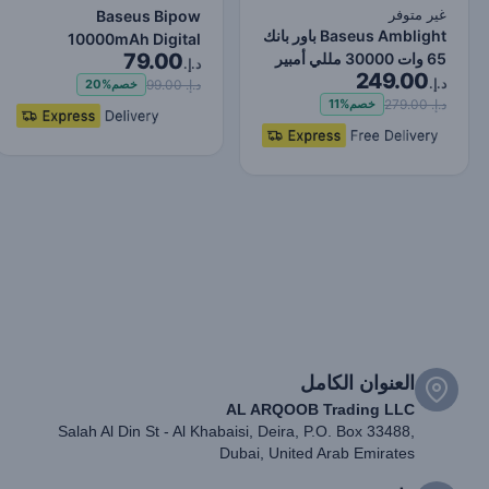
غير متوفر
Baseus Bipow
Baseus Amblight باور بانك
10000mAh Digital
79.00
65 وات 30000 مللي أمبير
Display Power Bank,
د.إ.
249.00
في الساعة إصدا…
د.إ.
20W Fast Charg…
د.إ. 99.00
خصم
20%
د.إ. 279.00
خصم
11%
العنوان الكامل
AL ARQOOB Trading LLC
Salah Al Din St - Al Khabaisi, Deira, P.O. Box 33488,
Dubai, United Arab Emirates