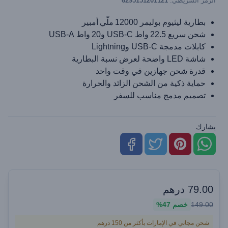
الرمز الشريطي:
6295151201121
بطارية ليثيوم بوليمر 12000 ملّي أمبير
شحن سريع 22.5 واط USB‑C و20 واط USB‑A
كابلات مدمجة USB‑C وLightning
شاشة LED واضحة لعرض نسبة البطارية
قدرة شحن جهازين في وقت واحد
حماية ذكية من الشحن الزائد والحرارة
تصميم مدمج مناسب للسفر
يشارك
79.00
درهم
149.00
خصم
47%
شحن مجاني في الإمارات بأكثر من 150 درهم