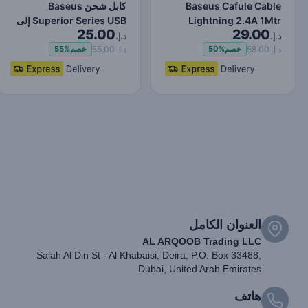
Baseus Cafule Cable
كابل شحن Baseus
Lightning 2.4A 1Mtr
Superior Series USB إلى
25.00
29.00
Red+Black
Lightning-Fast لنقل البي…
د.إ.
د.إ.
د.إ. 58.00
د.إ. 55.00
خصم
50%
خصم
55%
العنوان الكامل
AL ARQOOB Trading LLC
Salah Al Din St - Al Khabaisi, Deira, P.O. Box 33488,
Dubai, United Arab Emirates
هاتف