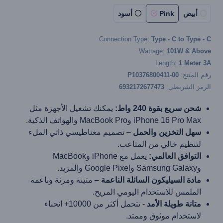
أبيض
Pink
أسود
Connection Type:
Type - C to Type - C
Wattage:
101W & Above
Length:
1 Meter 3A
رقم المنتج:
P10376800411-00
الرمز الشريطي:
6932172677473
شحن سريع بقوة 240 واط:
يمكنك تشغيل الأجهزة مثل
iPhone 16 Pro Max وMacBook Pro والهواتف الذكية.
سهل التخزين والحمل
– تصميم مغناطيسي ذاتي الملء
لتنظيم خالي من المتاعب.
التوافق العالمي:
يعمل مع iPhone وMacBook
وSamsung Galaxy وGoogle Pixel والمزيد.
مادة السيليكون السائلة الناعمة
– متينة ومرنة وناعمة
الملمس للاستخدام اليومي المريح.
متانة طويلة الأمد
- تتحمل أكثر من 10000+ انحناء
لاستخدام موثوق وممتد.