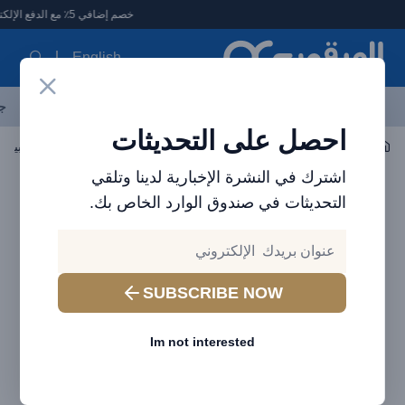
لعرقوب - متجر الإلكترونيات في الإمارات
خصم إضافي 5٪ مع الدفع الإلكتروني
English
آخر العروض
احدث المنتجات
العلامات التجارية
الأكثر مبيعاً
جم
احصل على التحديثات
اكسسوارات الجوال
الكابلات
اشترك في النشرة الإخبارية لدينا وتلقي
التحديثات في صندوق الوارد الخاص بك.
SUBSCRIBE NOW
Im not interested