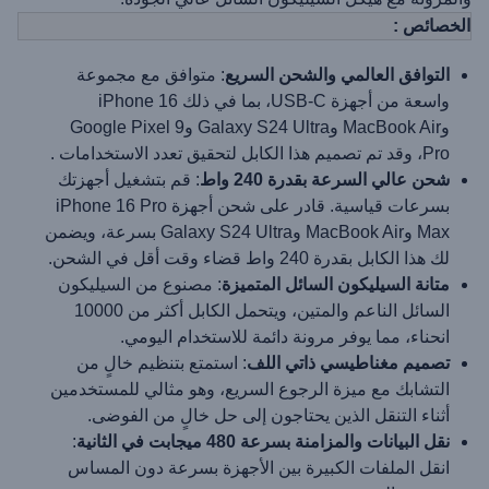
الخصائص :
التوافق العالمي والشحن السريع
: متوافق مع مجموعة
واسعة من أجهزة USB-C، بما في ذلك iPhone 16
وMacBook Air وGalaxy S24 Ultra وGoogle Pixel 9
Pro، وقد تم تصميم هذا الكابل لتحقيق تعدد الاستخدامات .
شحن عالي السرعة بقدرة 240 واط
: قم بتشغيل أجهزتك
بسرعات قياسية. قادر على شحن أجهزة iPhone 16 Pro
Max وMacBook Air وGalaxy S24 Ultra بسرعة، ويضمن
لك هذا الكابل بقدرة 240 واط قضاء وقت أقل في الشحن.
متانة السيليكون السائل المتميزة
: مصنوع من السيليكون
السائل الناعم والمتين، ويتحمل الكابل أكثر من 10000
انحناء، مما يوفر مرونة دائمة للاستخدام اليومي.
تصميم مغناطيسي ذاتي اللف
: استمتع بتنظيم خالٍ من
التشابك مع ميزة الرجوع السريع، وهو مثالي للمستخدمين
أثناء التنقل الذين يحتاجون إلى حل خالٍ من الفوضى.
نقل البيانات والمزامنة بسرعة 480 ميجابت في الثانية
:
انقل الملفات الكبيرة بين الأجهزة بسرعة دون المساس