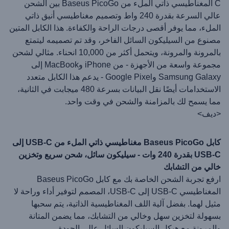
C المغناطيسي ذاتي الملء من Baseus PicoGo بين الشحن
عالي السرعة بقدرة 240 واط وتصميم مغناطيسي أنيق ذاتي
الملء، مما يوفر أقصى درجات الراحة والكفاءة. هذا الكابل المتين
مصنوع من السيليكون السائل الفاخر، وقد تم تصميمه ليتمتع
بالمرونة والمرونة، ويتحمل أكثر من 10,000 انحناء. مثالي لشحن
مجموعة واسعة من الأجهزة - من iPhone وMacBook إلى
Samsung Galaxy وGoogle Pixel - يدعم هذا الكابل متعدد
الاستخدامات أيضًا نقل البيانات بسرعة 480 ميجابت في الثانية،
مما يسمح لك بالمزامنة والشحن في وقت واحد.
<ديف>
كابل Baseus PicoGo مغناطيسي ذاتي الملء من USB-C إلى
USB-C بقدرة 240 وات - سيليكون سائل، شحن سريع وتخزين
خالي من التشابك
ارفع تجربة الشحن الخاصة بك مع كابل Baseus PicoGo
المغناطيسي USB-C إلى USB-C، المصمم لتوفير أداء وراحة لا
مثيل لهما. بفضل آلية اللف المغناطيسية الذاتية، يتم سحبها
بسهولة لتخزين سهل وخالي من التشابك، مما يضمن المتانة
والمرونة مع هيكل السيليكون السائل عالي الجودة.