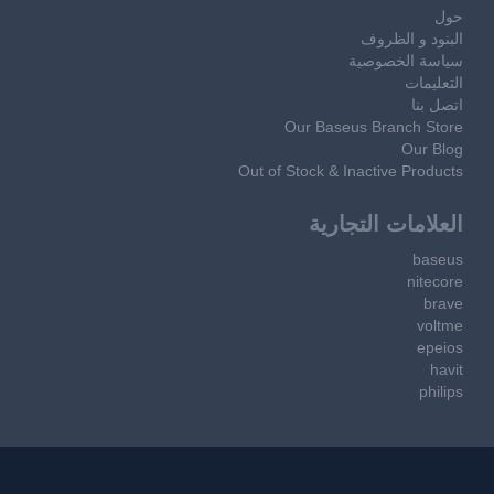
حول
البنود و الظروف
سياسة الخصوصية
التعليمات
اتصل بنا
Our Baseus Branch Store
Our Blog
Out of Stock & Inactive Products
العلامات التجارية
baseus
nitecore
brave
voltme
epeios
havit
philips