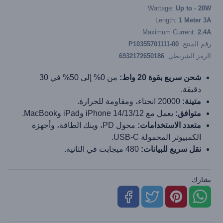
Wattage:
Up to - 20W
Length:
1 Meter 3A
Maximum Current:
2.4A
رقم المنتج:
P10355701111-00
الرمز الشريطي:
6932172650186
شحن سريع بقوة 20 واط:
من 0% إلى 50% في 30
دقيقة.
متينة:
20000 انحناء، ومقاومة للحرارة.
متوافق:
يعمل مع iPhone 14/13/12 وiPad وMacBook.
متعدد الاستخدامات:
محول PD، وبنك الطاقة، وأجهزة
الكمبيوتر المحمولة USB-C.
نقل سريع للبيانات:
480 ميجابت في الثانية.
يشارك