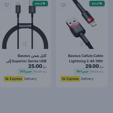
SALE
SALE
Baseus Cafule Cable
كابل شحن Baseus
Lightning 2.4A 1Mtr
Superior Series USB إلى
25.00
29.00
Red+Black
Lightning-Fast لنقل البي…
د.إ.
د.إ.
د.إ. 58.00
د.إ. 55.00
خصم
50%
خصم
55%