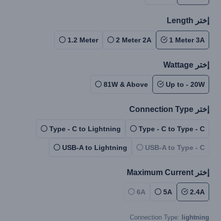
إختر Length
1.2 Meter
2 Meter 2A
1 Meter 3A
إختر Wattage
81W & Above
Up to - 20W
إختر Connection Type
Type - C to Lightning
Type - C to Type - C
USB-A to Lightning
USB-A to Type - C
إختر Maximum Current
6A
5A
2.4A
Connection Type:
lightning