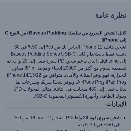
نظرة عامة
كابل الشحن السريع من سلسلة Baseus Pudding (من النوع C
إلى iPhone)
اشحن هاتف iPhone 12 الخاص بك من 0% إلى 50% في 30
دقيقة فقط باستخدام كابل Baseus Pudding Series USB-C
إلى Lightning، الذي يدعم شحن PD بقدرة تصل إلى 20 وات. تم
تصميمه ليدوم مع أكثر من 20000 انحناء وموصل 8Pin مقاوم
للحرارة، فهو يوفر المتانة والأمان. متوافق مع iPhone 14/13/12
وiPad Pro وAirPods Pro، ويوفر شحنًا سريعًا وسرعات نقل
بيانات تصل إلى 480 ميجابت في الثانية. مثالي لمحولات PD،
وبنوك الطاقة، وأجهزة الكمبيوتر المحمولة USB-C.
الإبرازات
شحن سريع بقوة 20 واط PD:
اشحن iPhone 12 من 0%
إلى 50% في 30 دقيقة.