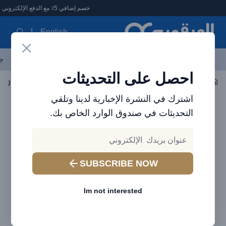
لعرقوب - متجر الإلكترونيات في الإمارات
خصم إضافي 5٪ مع الدفع الإلكتروني
English
آخر العروض
احدث المنتجات
العلامات التجارية
الأكثر مبيعاً
جم
احصل على التحديثات
اكسسوارات الجوال
الكابلات
اشترك في النشرة الإخبارية لدينا وتلقي
التحديثات في صندوق الوارد الخاص بك.
SUBSCRIBE NOW
Im not interested