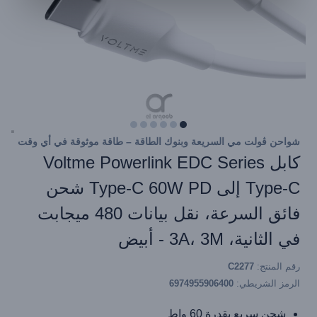
شواحن ڤولت مي السريعة وبنوك الطاقة – طاقة موثوقة في أي وقت
كابل Voltme Powerlink EDC Series
Type-C إلى Type-C 60W PD شحن
فائق السرعة، نقل بيانات 480 ميجابت
في الثانية، 3A، 3M - أبيض
رقم المنتج:
C2277
الرمز الشريطي:
6974955906400
شحن سريع بقدرة 60 واط