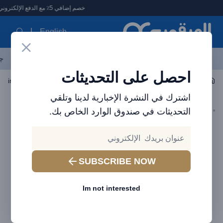
لعرقوب - متجر الإلكترونيات في الإمارات
خصم إضافي 5٪ مع الدفع الإلكتروني
English
آخر العروض
احدث المنتجات
العلامات التجارية
الأكثر مبيعاً
جم
احصل على التحديثات
اكسسوارات الجوال
الكابلات
اشترك في النشرة الإخبارية لدينا وتلقي
التحديثات في صندوق الوارد الخاص بك.
SUBSCRIBE NOW
Im not interested