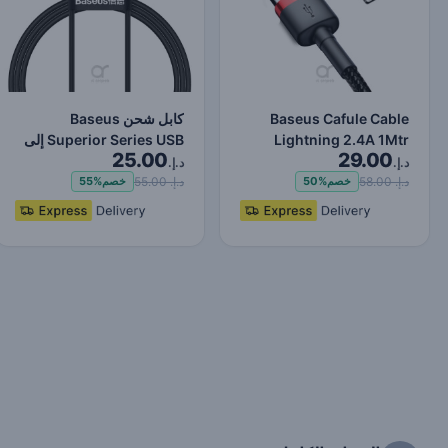
Baseus Cafule Cable
كابل شحن Baseus
Lightning 2.4A 1Mtr
Superior Series USB إلى
25.00
29.00
Red+Black
Lightning-Fast لنقل البي…
د.إ.
د.إ.
د.إ. 58.00
د.إ. 55.00
خصم
50%
خصم
55%