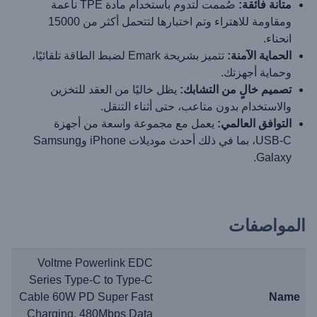
متانة فائقة:
صُممت لتدوم باستخدام مادة TPE ناعمة
ومقاومة للاهتراء وتم اختبارها لتتحمل أكثر من 15000
انحناء.
الحماية الآمنة:
تتميز بشريحة Emark لضبط الطاقة تلقائيًا،
وحماية أجهزتك.
تصميم خالٍ من التشابك:
يظل خاليًا من العقد للتخزين
والاستخدام بدون متاعب، حتى أثناء التنقل.
التوافق العالمي:
يعمل مع مجموعة واسعة من أجهزة
USB-C، بما في ذلك أحدث موديلات iPhone وSamsung
Galaxy.
المواصفات
Voltme Powerlink EDC
Series Type-C to Type-C
Cable 60W PD Super Fast
Name
Charging, 480Mbps Data