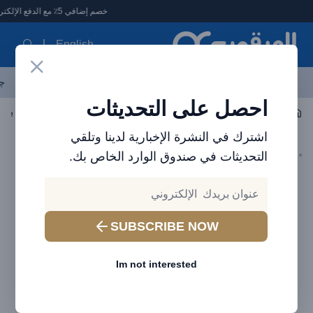
لعرقوب - متجر الإلكترونيات في الإمارات
خصم إضافي 5٪ مع الدفع الإلكتروني
English
آخر العروض
احدث المنتجات
العلامات التجارية
الأكثر مبيعاً
جم
احصل على التحديثات
اكسسوارات الجوال
الكابلات
اشترك في النشرة الإخبارية لدينا وتلقي
التحديثات في صندوق الوارد الخاص بك.
SUBSCRIBE NOW
Im not interested