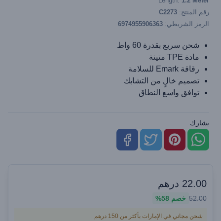
Length:
1.2 Meter
رقم المنتج:
C2273
الرمز الشريطي:
6974955906363
شحن سريع بقدرة 60 واط
مادة TPE متينة
رقاقة Emark للسلامة
تصميم خالٍ من التشابك
توافق واسع النطاق
يشارك
22.00
درهم
52.00
خصم
58%
شحن مجاني في الإمارات بأكثر من 150 درهم