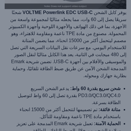
يوفر كابل الشحن
VOLTME Powerlink EDC USB-C
شحنًا
سريعًا يصل إلى 60 وات، مما يجعله مثاليًا لمجموعة واسعة من
الأجهزة، بما في ذلك الهواتف والأجهزة اللوحية وأجهزة الكمبيوتر
المحمولة. مصنوع من مادة TPE ناعمة ومقاومة للاهتراء، وهو
مصمم ليتحمل أكثر من 15000 انحناء، مما يضمن المتانة
للاستخدام اليومي. مع سرعات نقل البيانات السريعة التي تصل
إلى 480 ميجابت في الثانية، يعد هذا الكابل مثاليًا لنقل الصور
والموسيقى والأفلام بين أجهزة USB-C. تضمن شريحة Emark
المدمجة الشحن الآمن عن طريق ضبط الطاقة تلقائيًا، وحماية
بطارية جهازك ومحوله.
شحن سريع بقدرة 60 واط:
يدعم الشحن السريع
PD3.0/QC3.0/QC4.0 بقدرة تصل إلى 60 واط لتوصيل
الطاقة بسرعة.
متانة فائقة:
تم تصميمها لتتحمل أكثر من 15000 انحناء
باستخدام مادة TPE ناعمة ومقاومة للتآكل.
الحماية الآمنة:
تعمل شريحة Emark المدمجة على تعزيز
سلامة الشحن من خلال الضبط التلقائي للطاقة.