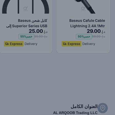
Baseus Cafule Cable
كابل شحن Baseus
Lightning 2.4A 1Mtr
Superior Series USB إلى
25.00
29.00
Red+Black
Lightning-Fast لنقل البي…
د.إ.
د.إ.
د.إ. 58.00
د.إ. 55.00
خصم
50%
خصم
55%
العنوان الكامل
AL ARQOOB Trading LLC