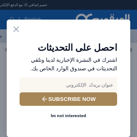
لعرقوب - متجر الإلكترونيات في الإمارات
خصم إضافي 5٪ مع الدفع الإلكتروني
English
آخر العروض
احدث المنتجات
العلامات التجارية
الأكثر مبيعاً
جم
احصل على التحديثات
اكسسوارات الجوال
واقيات الشاشة
اشترك في النشرة الإخبارية لدينا وتلقي
التحديثات في صندوق الوارد الخاص بك.
SUBSCRIBE NOW
Im not interested