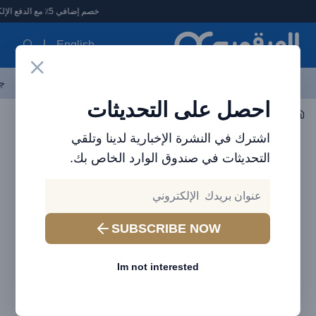
لعرقوب - متجر الإلكترونيات في الإمارات
خصم إضافي 5٪ مع الدفع الإلكتروني
English
آخر العروض
احدث المنتجات
العلامات التجارية
الأكثر مبيعاً
جم
احصل على التحديثات
اكسسوارات الجوال
الكابلات
اشترك في النشرة الإخبارية لدينا وتلقي
التحديثات في صندوق الوارد الخاص بك.
SUBSCRIBE NOW
Im not interested