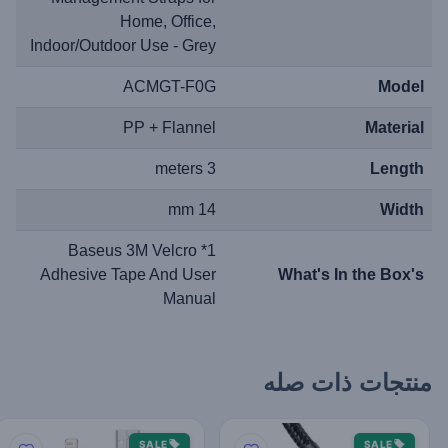
Home, Office,
Indoor/Outdoor Use - Grey
ACMGT-F0G
Model
PP + Flannel
Material
3 meters
Length
14 mm
Width
1* Baseus 3M Velcro
Adhesive Tape And User
What's In the Box's
Manual
منتجات ذات صله
SALE
SALE