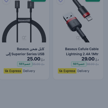
Baseus Cafule Cable
كابل شحن Baseus
Lightning 2.4A 1Mtr
Superior Series USB إلى
25.00
29.00
Red+Black
Lightning-Fast لنقل البي…
د.إ.
د.إ.
د.إ. 58.00
د.إ. 55.00
خصم
50%
خصم
55%