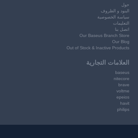
حول
البنود و الظروف
سياسة الخصوصية
التعليمات
اتصل بنا
Our Baseus Branch Store
Our Blog
Out of Stock & Inactive Products
العلامات التجارية
baseus
nitecore
brave
voltme
epeios
havit
philips