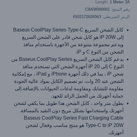
Length:
1 Meter 3A
رقم المنتج:
CAKW000001
الرمز الشريطي:
6932172626563
كابل الشحن السريع Baseus CoolPlay Series Type-C
إلى iP 20W هو كابل شحن قادر على الشحن السريع
ويدعم مجموعة متنوعة من الأجهزة باستخدام منافذ
الشحن من النوع C و iP.
يدعم كابل الشحن السريع Baseus CoolPlay Series من
النوع C إلى iP 20 أجهزة الشحن التي تستخدم منافذ
شحن iP ، بما في ذلك أجهزة iPhone و iPad ، مع إمكانية
الشحن عند 20 وات. تم تصميم الكابل بمواد عالية الجودة
مقاومة للتشابك ومقاومة لدغات الحيوانات بالإضافة إلى
حماية أجهزتك من الحمل الزائد للجهد.
بطول متر واحد ، كابل الشحن هذا طويل بما يكفي لشحن
أجهزتك واستخدامها بشكل مريح دون التقيد بالمسافة.
Baseus CoolPlay Series Fast Charging Cable
Type-C to iP 20W هو منتج مناسب وفعال لشحن
أجهزتك.