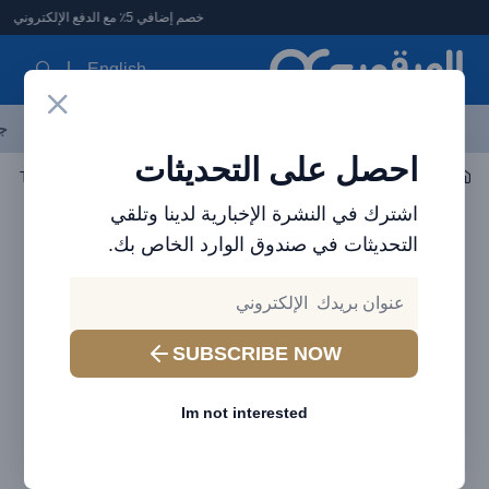
لعرقوب - متجر الإلكترونيات في الإمارات
خصم إضافي 5٪ مع الدفع الإلكتروني
English
آخر العروض
احدث المنتجات
العلامات التجارية
الأكثر مبيعاً
جم
احصل على التحديثات
اكسسوارات الجوال
الكابلات
ble Type-C to iP 20W 1m Black
اشترك في النشرة الإخبارية لدينا وتلقي
التحديثات في صندوق الوارد الخاص بك.
SUBSCRIBE NOW
Im not interested