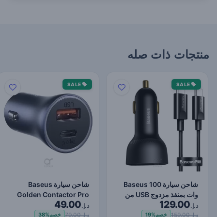
منتجات ذات صله
SALE
SALE
شاحن سيارة Baseus 100
شاحن سيارة Baseus
وات بمنفذ مزدوج USB من
Golden Contactor Pro
49.00
129.00
النوع C شاحن سريع ر…
Dual Quick Charger USB
د.إ.
د.إ.
وT…
د.إ. 159.00
د.إ. 79.00
خصم
19%
خصم
38%