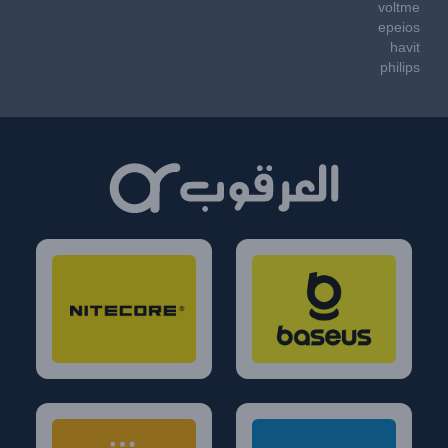
voltme
epeios
havit
philips