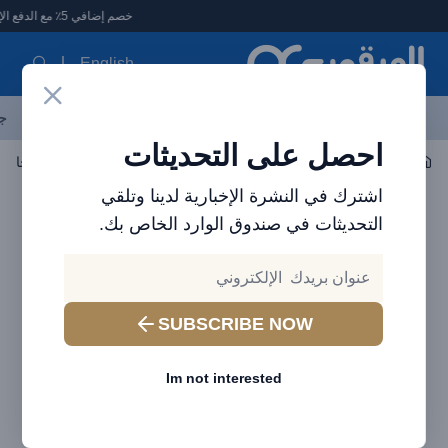
لعرقوب - متجر الإلكترونيات في الإمارات
خصم إضافي 5٪ مع الدفع الإلكتروني
English
آخر العروض
احدث المنتجات
العلامات التجارية
الأكثر مبيعاً
جم
احصل على التحديثات
اكسسوارات السيارات
شواحن السيارات
اشترك في النشرة الإخبارية لدينا وتلقي
التحديثات في صندوق الوارد الخاص بك.
SUBSCRIBE NOW
Im not interested