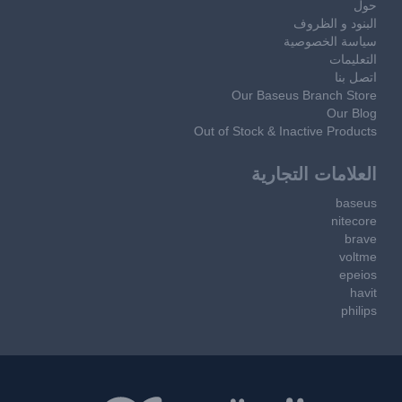
حول
البنود و الظروف
سياسة الخصوصية
التعليمات
اتصل بنا
Our Baseus Branch Store
Our Blog
Out of Stock & Inactive Products
العلامات التجارية
baseus
nitecore
brave
voltme
epeios
havit
philips