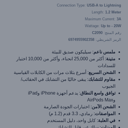
Connection Type:
USB-A to Lightning
Length:
1.2 Meter
Maximum Current:
3A
Wattage:
Up to - 20W
رقم المنتج:
C2090
الرمز الشريطي:
6974955902358
ملمس ناعم
: سيليكون صديق للبيئة
متينة
: أكثر من 25,000 انحناء، وأكثر من 10,000 اختبار
للسدادات
الشحن السريع
: أسرع بثلاث مرات من الكابلات القياسية
مقاوم للتشابك
: يبقى خاليًا من التشابك في الحقائب/
الجيوب
توافق واسع النطاق
: يدعم أجهزة iPhone وiPad
وAirPods Max
الشحن الآمن
: اختبارات الجودة الصارمة
المواصفات
: رمادي، 3.3 قدم (1.2 م)
في العلبة
: كابل واحد، دليل المستخدم
الميزات
: سلك غير قابل للتشابك