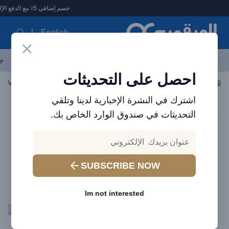
لعرقوب - متجر الإلكترونيات في الإمارات
خصم إضافي 5٪ مع الدفع الإلكتروني
English
آخر العروض
احدث المنتجات
العلامات التجارية
الأكثر مبيعاً
جم
احصل على التحديثات
اكسسوارات الجوال
الكابلات
اشترك في النشرة الإخبارية لدينا وتلقي
التحديثات في صندوق الوارد الخاص بك.
SUBSCRIBE NOW
Im not interested