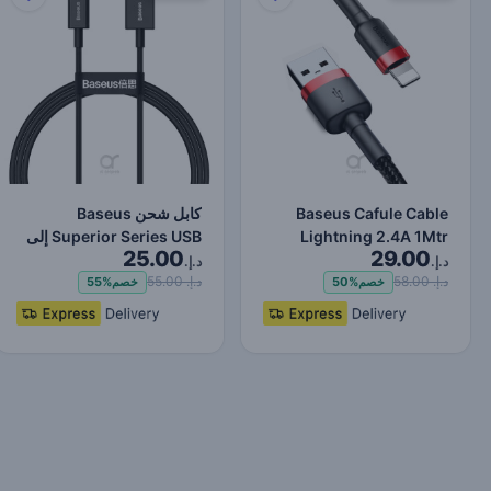
Baseus Cafule Cable
كابل شحن Baseus
Lightning 2.4A 1Mtr
Superior Series USB إلى
25.00
29.00
Red+Black
Lightning-Fast لنقل البي…
د.إ.
د.إ.
د.إ. 58.00
د.إ. 55.00
خصم
50%
خصم
55%