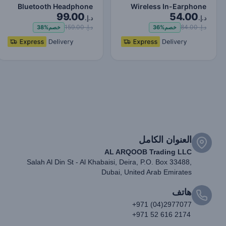
Bluetooth Headphone
Wireless In-Earphone
99.00
54.00
Wireless Headphones
White
د.إ.
د.إ.
TWS Earp…
د.إ. 84.00
د.إ. 159.00
خصم
36%
خصم
38%
العنوان الكامل
AL ARQOOB Trading LLC
Salah Al Din St - Al Khabaisi, Deira, P.O. Box 33488,
Dubai, United Arab Emirates
هاتف
+971 (04)2977077
+971 52 616 2174