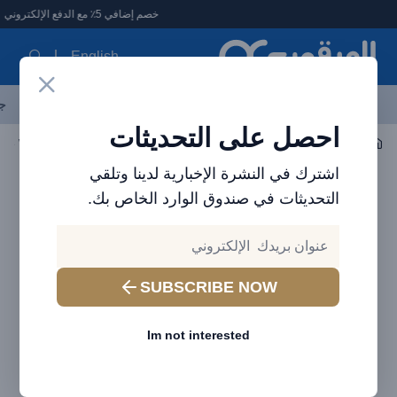
لعرقوب - متجر الإلكترونيات في الإمارات
خصم إضافي 5٪ مع الدفع الإلكتروني
English
آخر العروض
احدث المنتجات
العلامات التجارية
الأكثر مبيعاً
جم
احصل على التحديثات
صوتي
سماعة الأذن / سماعة الرأس
Nora 2 True Wireless Earphones
اشترك في النشرة الإخبارية لدينا وتلقي
التحديثات في صندوق الوارد الخاص بك.
SUBSCRIBE NOW
Im not interested