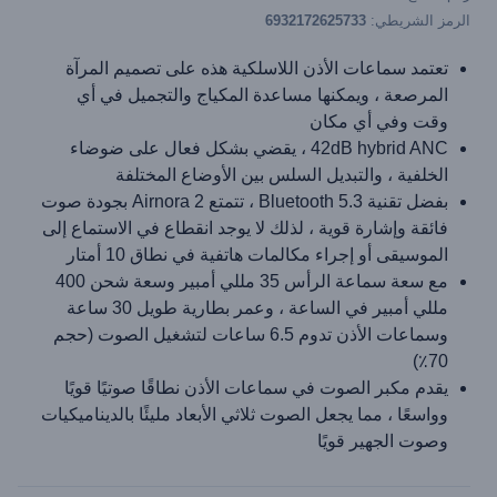
الرمز الشريطي:
6932172625733
تعتمد سماعات الأذن اللاسلكية هذه على تصميم المرآة
المرصعة ، ويمكنها مساعدة المكياج والتجميل في أي
وقت وفي أي مكان
42dB hybrid ANC ، يقضي بشكل فعال على ضوضاء
الخلفية ، والتبديل السلس بين الأوضاع المختلفة
بفضل تقنية Bluetooth 5.3 ، تتمتع Airnora 2 بجودة صوت
فائقة وإشارة قوية ، لذلك لا يوجد انقطاع في الاستماع إلى
الموسيقى أو إجراء مكالمات هاتفية في نطاق 10 أمتار
مع سعة سماعة الرأس 35 مللي أمبير وسعة شحن 400
مللي أمبير في الساعة ، وعمر بطارية طويل 30 ساعة
وسماعات الأذن تدوم 6.5 ساعات لتشغيل الصوت (حجم
70٪)
يقدم مكبر الصوت في سماعات الأذن نطاقًا صوتيًا قويًا
وواسعًا ، مما يجعل الصوت ثلاثي الأبعاد مليئًا بالديناميكيات
وصوت الجهير قويًا