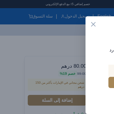
خصم إضافي 5٪ مع الدفع الإلكتروني
English
تسجيل الدخول
سلة التسوق
رد
وارات سيارات
80.00
درهم
Baseus 
99.00
خصم
19%
سود
شحن مجاني في الإمارات بأكثر من 150
درهم
إضافة إلى السلة
دون