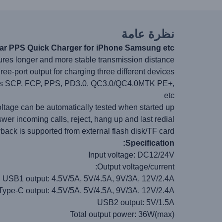
نظرة عامة
r PPS Quick Charger for iPhone Samsung etc.
ures longer and more stable transmission distance
e-port output for charging three different devices
ch as SCP, FCP, PPS, PD3.0, QC3.0/QC4.0MTK PE+,
etc
voltage can be automatically tested when started up
er incoming calls, reject, hang up and last redial
back is supported from external flash disk/TF card
Specification:
Input voltage: DC12/24V
Output voltage/current:
USB1 output: 4.5V/5A, 5V/4.5A, 9V/3A, 12V/2.4A
Type-C output: 4.5V/5A, 5V/4.5A, 9V/3A, 12V/2.4A
USB2 output: 5V/1.5A
Total output power: 36W(max)