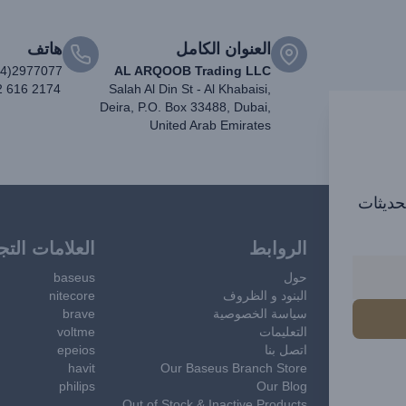
العنوان الكامل
هاتف
04)2977077
AL ARQOOB Trading LLC
2 616 2174
Salah Al Din St - Al Khabaisi,
Deira, P.O. Box 33488, Dubai,
United Arab Emirates
تحديثات
الروابط
العلامات التج
حول
baseus
البنود و الظروف
nitecore
سياسة الخصوصية
brave
التعليمات
voltme
اتصل بنا
epeios
havit
Our Baseus Branch Store
philips
Our Blog
Out of Stock & Inactive Products