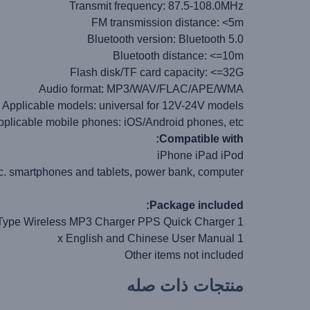
Transmit frequency: 87.5-108.0MHz
FM transmission distance: <5m
Bluetooth version: Bluetooth 5.0
Bluetooth distance: <=10m
Flash disk/TF card capacity: <=32G
Audio format: MP3/WAV/FLAC/APE/WMA
Applicable models: universal for 12V-24V models
pplicable mobile phones: iOS/Android phones, etc
Compatible with:
iPhone iPad iPod
smartphones and tablets, power bank, computer
Package included:
1 x BASEUS S-13 T Type Wireless MP3 Charger PPS Quick Charger
1 x English and Chinese User Manual
Other items not included
منتجات ذات صله