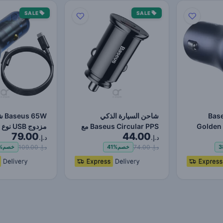
SALE
SALE
ارة Baseus
شاحن السيارة الذكي
65W
Golden 
Baseus Circular PPS مع
79.00
44.00
Dual Quic
USB Quick Charge 4.0
الشحن 4.0 3.0 USB شاح…
د.إ.
د.إ.
Q…
د.إ. 74.00
د.إ. 109.00
3
خصم
41%
خصم
%