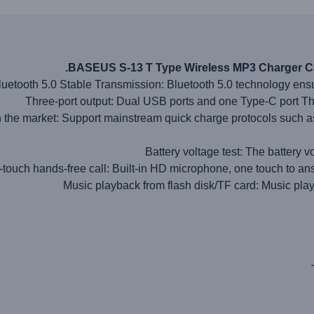
BASEUS S-13 T Type Wireless MP3 Charger Ca
luetooth 5.0 Stable Transmission: Bluetooth 5.0 technology ens
Three-port output: Dual USB ports and one Type-C port Thre
in the market: Support mainstream quick charge protocols su
Battery voltage test: The battery 
touch hands-free call: Built-in HD microphone, one touch to answ
Music playback from flash disk/TF card: Music play