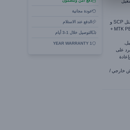
دفع آمن ومضمون
شغيل
عودة مجانية
وهو يدعم معظم بروتوكولات الشحن السريع مثل SCP و
الدفع عند الاستلام
FCP و PPS و PD 3.0 و QC 3.0 /QC 4.0 و MTK PE +
التوصيل خلال 1-3 أيام
يل.
1 YEAR WARRANTY
رد على
إعادة
 خارجي /