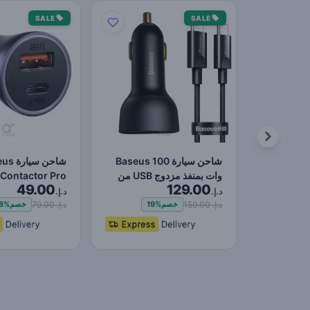
SALE
SALE
شاحن سيارة Baseus 100
شاحن سي
وات بمنفذ مزدوج USB من
Contactor Pro
49.00
129.00
النوع C شاحن سريع ر…
k Charger USB
د.إ.
د.إ.
وT…
د.إ. 159.00
د.إ. 79.00
خصم
19%
خصم
8%