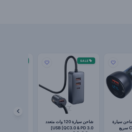
SALE
SALE
Baseus  شاحن سيارة
شاحن سيارة 120 وات متعدد
 6
مزدوج USB نوع C سريع
USB [QC3.0 & PD 3.0]
منفذ توسيع ولاعة