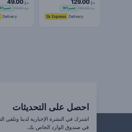
49.00
129.00
النوع C شاحن سريع ر…
k Charger USB
د.إ.
د.إ.
وT…
د.إ. 159.00
د.إ. 79.00
خصم
19%
خصم
8%
احصل على التحديثات
اشترك في النشرة الإخبارية لدينا وتلقي ال
في صندوق الوارد الخاص بك.