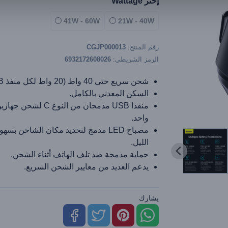
إختر Wattage
41W - 60W
21W - 40W
رقم المنتج:
CGJP000013
الرمز الشريطي:
6932172608026
شحن سريع حتى 40 واط (20 واط لكل منفذ USB).
السكن المعدني بالكامل.
منفذا USB مدمجان من النوع 
واحد.
مصباح LED مدمج لتحديد مكان الشاحن بسه
الليل.
حماية مدمجة ضد تلف الهاتف أثناء الشحن.
يدعم العديد من معايير الشحن السريع.
يشارك