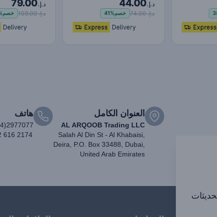
79.00
44.00
Dual Quic
USB Quick Charge 4.0
الشحن 4.0 3.0 USB شاح…
د.إ.
د.إ.
Q…
د.إ. 74.00
د.إ. 109.00
3
خصم
41%
خصم
%
العنوان الكامل
هاتف
04)2977077
AL ARQOOB Trading LLC
2 616 2174
Salah Al Din St - Al Khabaisi,
Deira, P.O. Box 33488, Dubai,
United Arab Emirates
تحديثات