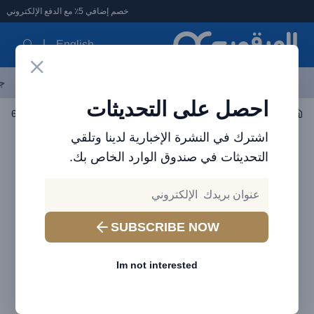
لعرقوب - متجر الإلكترونيات في الإمارات
خصم إضافي 5٪ مع الدفع الإلكتروني
English
آخر العروض
احدث المنتجات
العلامات التجارية
الأكثر مبيعاً
جم
احصل على التحديثات
اكسسوارات السيارات
شواحن السيارات
شاحن سيارة Baseus Golden Contactor Pro USB-A + 2x USB-C 65W أزرق
اشترك في النشرة الإخبارية لدينا وتلقي
التحديثات في صندوق الوارد الخاص بك.
SUBSCRIBE NOW
Im not interested