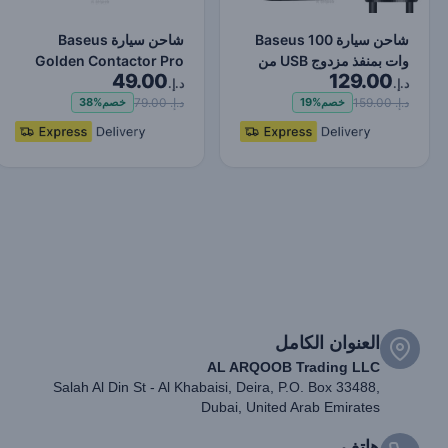
شاحن سيارة Baseus 100
شاحن سيارة Baseus
وات بمنفذ مزدوج USB من
Golden Contactor Pro
49.00
129.00
النوع C شاحن سريع ر…
Dual Quick Charger USB
د.إ.
د.إ.
وT…
د.إ. 159.00
د.إ. 79.00
خصم
19%
خصم
38%
العنوان الكامل
AL ARQOOB Trading LLC
Salah Al Din St - Al Khabaisi, Deira, P.O. Box 33488,
Dubai, United Arab Emirates
هاتف