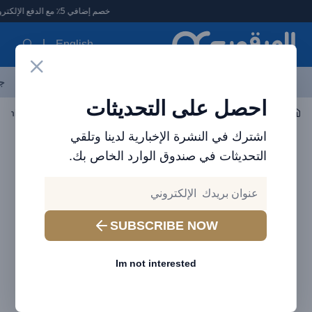
لعرقوب - متجر الإلكترونيات في الإمارات
خصم إضافي 5٪ مع الدفع الإلكتروني
English
آخر العروض
احدث المنتجات
العلامات التجارية
الأكثر مبيعاً
جم
احصل على التحديثات
اكسسوارات الجوال
الكابلات
اشترك في النشرة الإخبارية لدينا وتلقي
التحديثات في صندوق الوارد الخاص بك.
SUBSCRIBE NOW
Im not interested