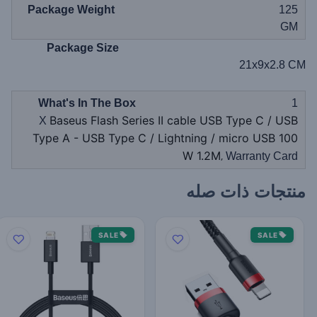
Package Weight
125
GM
Package Size
21x9x2.8 CM
What's In The Box
1
Baseus Flash Series II cable USB Type C / USB
X
Type A - USB Type C / Lightning / micro USB 100
W 1.2M
,
Warranty Card
منتجات ذات صله
SALE
SALE