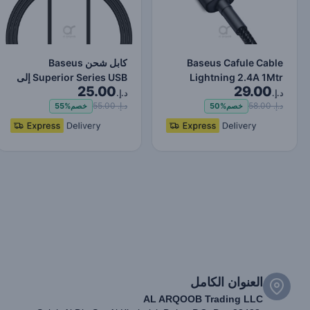
Baseus Cafule Cable
كابل شحن Baseus
Lightning 2.4A 1Mtr
Superior Series USB إلى
25.00
29.00
Red+Black
Lightning-Fast لنقل البي…
د.إ.
د.إ.
د.إ. 58.00
د.إ. 55.00
خصم
50%
خصم
55%
العنوان الكامل
AL ARQOOB Trading LLC