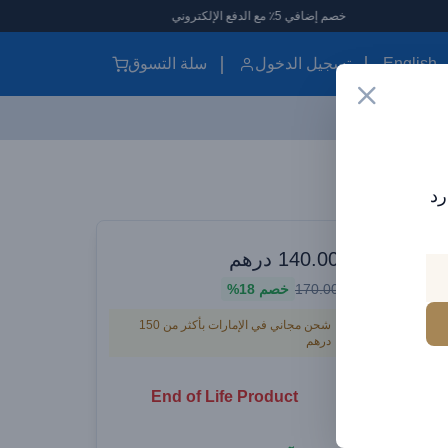
خصم إضافي 5٪ مع الدفع الإلكتروني
English
تسجيل الدخول
سلة التسوق
BRAVE تمديد السلطة Box 15W Wireless Charger 2500W 2M Power Cord Defender Series PD Port (5Sockets)
رد
يقتك الأنيقة
Box 
140.00
درهم
170.00
خصم
18%
Wirel
شحن مجاني في الإمارات بأكثر من 150
درهم
End of Life Product