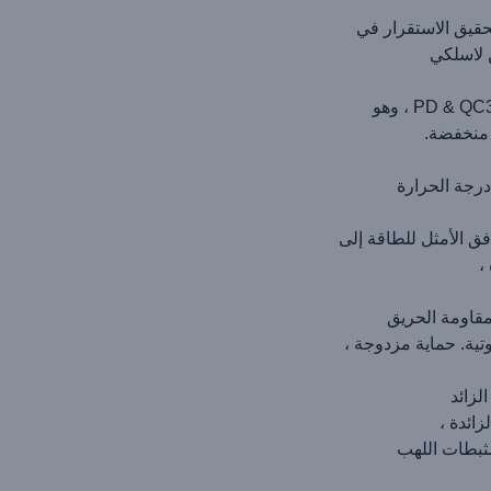
حقيق الاستقرار في
 لاسلكي
 منخفضة.
درجة الحرارة
،
تية. حماية مزدوجة ،
لزائد
ائدة ،
مثبطات اللهب