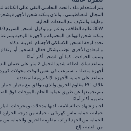
يتم استخدام ملف الحث النحاسي النقي عالي الكثافة لت
المجال المغناطيسي ، والذي يمكنه شحن الأجهزة بشحن
وظيفة والتكيف مع المعدات الحالية.
30W عالية الطاقة ، ودعم بروتوكول الشحن السريع PD & QC3.0 ، وهو
يمكنه شحن الهواتف المحمولة والأجهزة اللوحية بسرعة
تحدد لوحة الشحن اللاسلكي الأجسام الغريبة بذكاء
والمعادن الأخرى. تجنب بشكل فعال التسخين أو ارتفاع 
بسبب الحوادث ، كما أن الشحن أكثر أمانًا.
يساعد سلك الطاقة شديد التحمل 2 متر على ضمان التدفق الأمثل للطاقة إلى
أجهزة متصلة ، تستوعب في نفس الوقت محولات كبيرة 
يساعد على حماية الأجهزة الإلكترونية المتعددة.
غلاف PC مقاوم للحريق والذي يتوافق مع معيار اختبار مقاومة الحريق
يتم تجميعها عن طريق عملية اللحام بالموجات فوق الصو
تصميم أكثر أمانًا.
اجتياز شهادات السلامة ، لديها مدخلات ومخرجات التيار ا
حماية ، حماية ماس كهربائى ، حماية من درجة الحرارة الز
الحماية من الجهد الزائد ، مقاومة للحريق والحماية من 
من العلبة ، إلخ.