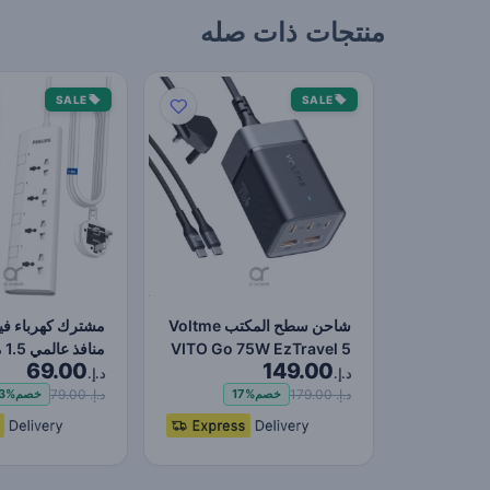
منتجات ذات صله
SALE
SALE
شاحن سطح المكتب Voltme
VITO Go 75W EzTravel 5
منا
69.00
149.00
في 1، وكابل طاقة 1…
مفاتيح مستقلة، 
د.إ.
د.إ.
د.إ. 179.00
د.إ. 79.00
خصم
17%
خصم
3%