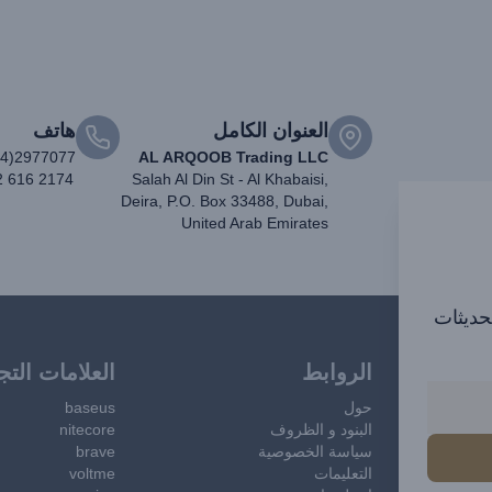
العنوان الكامل
هاتف
04)2977077
AL ARQOOB Trading LLC
2 616 2174
Salah Al Din St - Al Khabaisi,
Deira, P.O. Box 33488, Dubai,
United Arab Emirates
تحديثات
الروابط
العلامات التج
حول
baseus
البنود و الظروف
nitecore
سياسة الخصوصية
brave
التعليمات
voltme