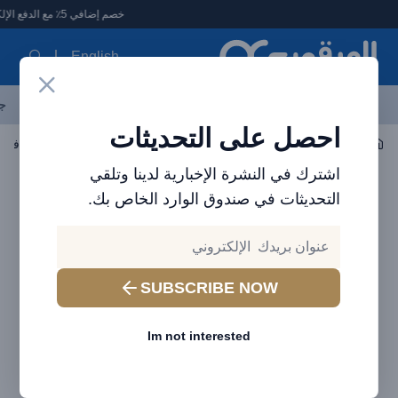
لعرقوب - متجر الإلكترونيات في الإمارات
خصم إضافي 5٪ مع الدفع الإلكتروني
English
آخر العروض
احدث المنتجات
العلامات التجارية
الأكثر مبيعاً
جم
احصل على التحديثات
حلول الطاقة
موصل كهربائي
اشترك في النشرة الإخبارية لدينا وتلقي
التحديثات في صندوق الوارد الخاص بك.
SUBSCRIBE NOW
Im not interested