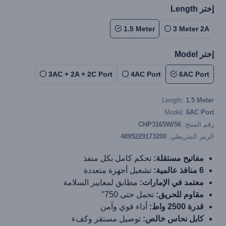
إختر Length
1.5 Meter
3 Meter 2A
إختر Model
3AC + 2A + 2C Port
4AC Port
6AC Port
Length:
1.5 Meter
Model:
6AC Port
رقم المنتج:
CHP3165W/56
الرمز الشريطي:
4895229173200
مفاتيح مستقلة:
تحكم كامل بكل منفذ
6 منافذ عالمية:
تشغيل أجهزة متعددة
معتمد في الإمارات:
مطابق لمعايير السلامة
مقاوم للحريق:
تحمل حتى 750°
قدرة 2500 واط:
أداء قوي وآمن
كابل نحاس خالص:
توصيل مستقر وكفء