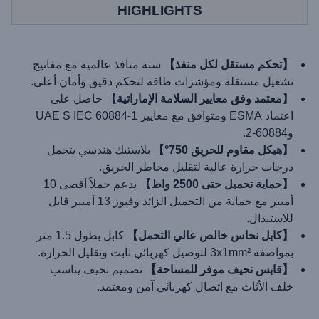
HIGHLIGHTS
【تحكم مستقل لكل منفذ】
ستة منافذ عالمية مع مفاتيح
تشغيل مستقلة ومؤشرات طاقة لتحكم دقيق وأمان أعلى.
【معتمد وفق معايير السلامة الإماراتية】
حاصل على
اعتماد ESMA ومتوافق مع معايير UAE S IEC 60884-1
و60884-2.
【هيكل مقاوم للحريق 750°】
بلاستيك هندسي يتحمل
درجات حرارة عالية لتقليل مخاطر الحريق.
【حماية تحميل حتى 2500 واط】
يدعم حملاً أقصى 10
أمبير مع حماية من التحميل الزائد وفيوز 13 أمبير قابل
للاستبدال.
【كابل نحاس خالص عالي التحمل】
كابل بطول 1.5 متر
بمواصفة 3x1mm² لتوصيل كهربائي ثابت وتقليل الحرارة.
【قابس نحيف موفر للمساحة】
تصميم نحيف يناسب
خلف الأثاث مع اتصال كهربائي آمن ومعتمد.