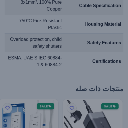
3x1mm², 100% Pure
Cable Specification
Copper
750°C Fire-Resistant
Housing Material
Plastic
Overload protection, child
Safety Features
safety shutters
ESMA, UAE S IEC 60884-
Certifications
1 & 60884-2
منتجات ذات صله
SALE
SALE