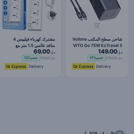
شاحن سطح المكتب Voltme
مشترك كهرباء فيليبس 4
VITO Go 75W EzTravel 5
منافذ عالمي 1.5 متر مع
69.00
149.00
في 1، وكابل طاقة 1…
مفاتيح مستقلة، حماي…
د.إ.
د.إ.
د.إ. 179.00
د.إ. 79.00
خصم
17%
خصم
13%