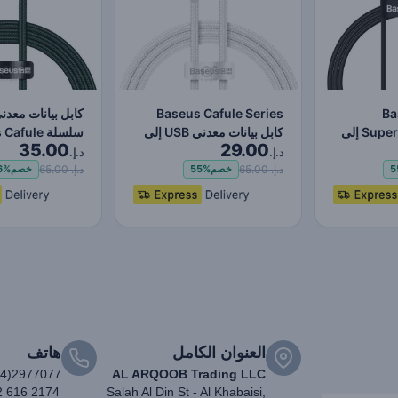
Baseu
Baseus Cafule Series
كابل بيانات معدن
Superior Series USB إلى
كابل بيانات معدني USB إلى
سلسلة fule
35.00
29.00
…
IP 2.4A (1 متر) أ…
USB إلى IP 2.4A (1 متر)
د.إ.
د.إ.
د.إ. 65.00
د.إ. 65.00
5
خصم
55%
خصم
6%
العنوان الكامل
هاتف
04)2977077
AL ARQOOB Trading LLC
2 616 2174
Salah Al Din St - Al Khabaisi,