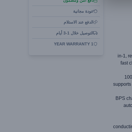
دفع آمن ومضمون
عودة مجانية
الدفع عند الاستلام
التوصيل خلال 1-3 أيام
1 YEAR WARRANTY
3-in-1,
fast 
100
supports
BPS cha
auto
conducti