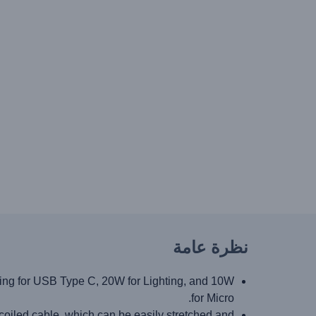
نظرة عامة
ng for USB Type C, 20W for Lighting, and 10W
for Micro.
iled cable, which can be easily stretched and