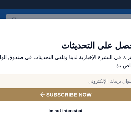
ث المنتجات
العلامات التجارية
الأكثر مبيعاً
جميع المنتجات
صل على التحديثات
رك في النشرة الإخبارية لدينا وتلقي التحديثات في صندوق الوا
اص بك.
الموزع الرسمي لمنتجات باسيوس في الإمارات - إكسس
وهواتف مميزة
في 1 كابل شح
SUBSCRIBE NOW
سريع سهل التخزين 60
Im not interested
سهل الالتصاق) أسود
إختر لون