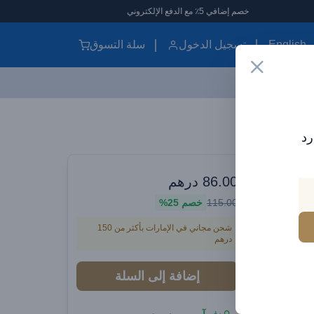
خصم إضافي 5٪ مع الدفع الإلكتروني
English
تسجيل الدخول
سلة التسوق
Baseus Traction Series قابل للسحب 3 في 1 كابل شحن سريع 100 واط (شحن سريع سهل التخزين 360 درجة دوران سهل الالتصاق) أسود
رد
وارات سيارات
86.00
درهم
Baseus Traction Series قابل للسحب 3
115.00
خصم
25%
ن سريع 100 واط (شحن
شحن مجاني في الإمارات بأكثر من 150
درهم
3 درجة دوران
إضافة إلى السلة