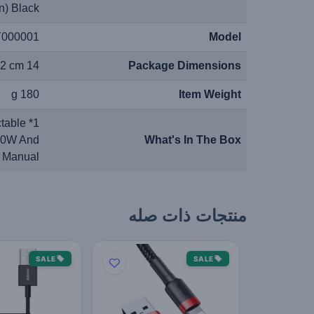
on) Black
000001
Model
14 x 11 x 5.2 cm
Package Dimensions
180 g
Item Weight
ctable
100W And
What's In The Box
 Manual
منتجات ذات صله
SALE
SALE