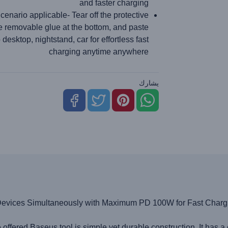
and faster charging
cenario applicable- Tear off the protective
he removable glue at the bottom, and paste
to desktop, nightstand, car for effortless fast
charging anytime anywhere
يشارك
evices Simultaneously with Maximum PD 100W for Fast Chargi
 Baseus tool is simple yet durable construction. It has a co