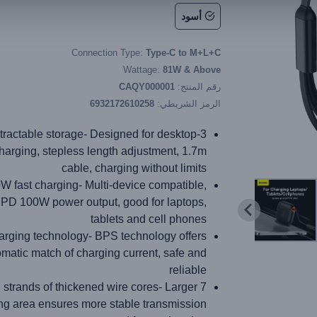
أسود
Connection Type:
Type-C to M+L+C
Wattage:
81W & Above
رقم المنتج:
CAQY000001
الرمز الشريطي:
6932172610258
 retractable storage- Designed for desktop
charging, stepless length adjustment, 1.7m
cable, charging without limits
W fast charging- Multi-device compatible,
 PD 100W power output, good for laptops,
tablets and cell phones
rging technology- BPS technology offers
matic match of charging current, safe and
reliable
7 strands of thickened wire cores- Larger
ng area ensures more stable transmission