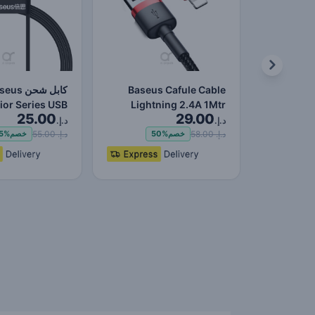
Baseus Cafule Cable
كابل شحن s
Lightning 2.4A 1Mtr
25.00
29.00
Red+Black
Lightning-Fast لنقل البي
د.إ.
د.إ.
د.إ. 58.00
د.إ. 55.00
خصم
50%
خصم
5%