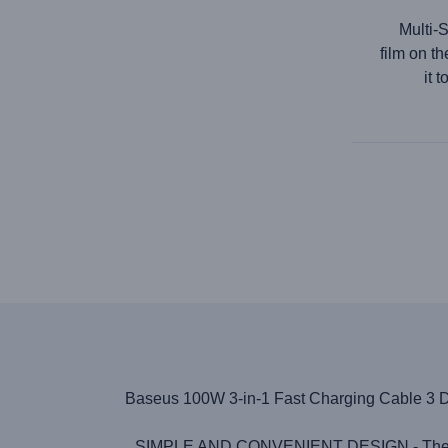
Multi-S
film on t
it 
Baseus 100W 3-in-1 Fast Charging Cable 3 D
SIMPLE AND CONVENIENT DESIGN - The offered