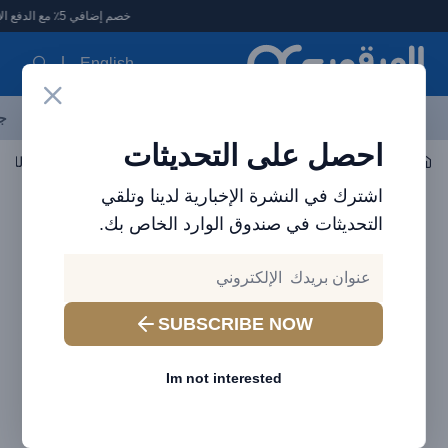
لعرقوب - متجر الإلكترونيات في الإمارات
خصم إضافي 5٪ مع الدفع الإلكتروني
English
آخر العروض
احدث المنتجات
العلامات التجارية
الأكثر مبيعاً
جم
احصل على التحديثات
اكسسوارات الجوال
الكابلات
أداة لعبة إطلاق النار Baseus للوسادة شفافة
اشترك في النشرة الإخبارية لدينا وتلقي
التحديثات في صندوق الوارد الخاص بك.
SUBSCRIBE NOW
Im not interested