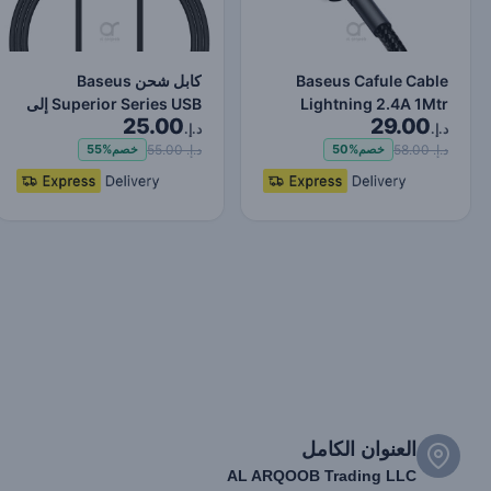
Baseus Cafule Cable
كابل شحن Baseus
Lightning 2.4A 1Mtr
Superior Series USB إلى
25.00
29.00
Red+Black
Lightning-Fast لنقل البي…
د.إ.
د.إ.
د.إ. 58.00
د.إ. 55.00
خصم
50%
خصم
55%
العنوان الكامل
AL ARQOOB Trading LLC