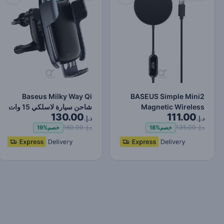
Baseus Milky Way Qi
BASEUS Simple Mini2
Magnetic Wireless
شاحن سيارة لاسلكي 15 وات
130.00
111.00
Charger 15W (For IP
حامل هاتف كهربائي أ…
د.إ.
د.إ.
12/13)…
د.إ. 135.00
د.إ. 160.00
خصم
18%
خصم
19%