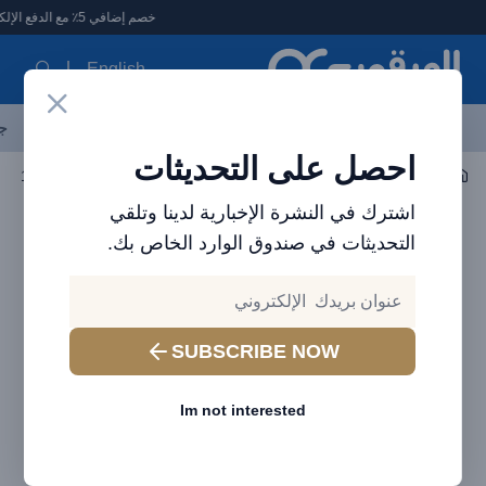
لعرقوب - متجر الإلكترونيات في الإمارات
خصم إضافي 5٪ مع الدفع الإلكتروني
English
آخر العروض
احدث المنتجات
العلامات التجارية
الأكثر مبيعاً
جم
احصل على التحديثات
اكسسوارات الجوال
شاحن لاسلكي
اشترك في النشرة الإخبارية لدينا وتلقي
التحديثات في صندوق الوارد الخاص بك.
SUBSCRIBE NOW
Im not interested