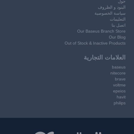
حول
البنود و الظروف
سياسة الخصوصية
التعليمات
اتصل بنا
Our Baseus Branch Store
Our Blog
Out of Stock & Inactive Products
العلامات التجارية
baseus
nitecore
brave
voltme
epeios
havit
philips