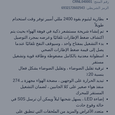
رقم المنتج:
CRNL040001
الرمز الشريطي:
6932172602543
بطارية ليثيوم بقوة 2400 مللي أمبير توفر وقت استخدام
طويلاً
تم إنشاء شريحة مستشعر ذكية في فوهة الهواء بحيث يتم
اكتشاف ضغط الإطارات تلقائيًا وعرضه بمجرد التوصيل
بدء التشغيل بمفتاح واحد ، وسيوقف النفخ تلقائيًا عندما
يصل إلى قيمة ضغط الإطارات الصحي
اسطوانة معدنية بالكامل مضغوطة وطاقة قوية وتشغيل
مستقر
ترقية تقليل الضوضاء ، وتقليل الضوضاء بشكل فعال
بنسبة 20٪
تبديد الحرارة على الوجهين ، مضخة الهواء مجهزة بـ 274
منفذ هواء صغير على كلا الجانبين ، لضمان التشغيل
المستقر للمحرك
إضاءة LED ، يسهل شحنها ليلاً ويمكن أن ترسل S0S في
حالة وقوع حادث
متعدد الأغراض والمزيد من الملحقات التي تنطبق على