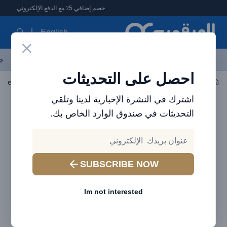
لعرقوب - متجر الإلكترونيات في الإمارات
خصم إضافي 5٪ مع الدفع الإلكتروني
English
آخر العروض
احدث المنتجات
العلامات التجارية
الأكثر مبيعاً
جم
احصل على التحديثات
اكسسوارات السيارات
اكسسوارات السيارات
اشترك في النشرة الإخبارية لدينا وتلقي
التحديثات في صندوق الوارد الخاص بك.
SUBSCRIBE NOW
Im not interested