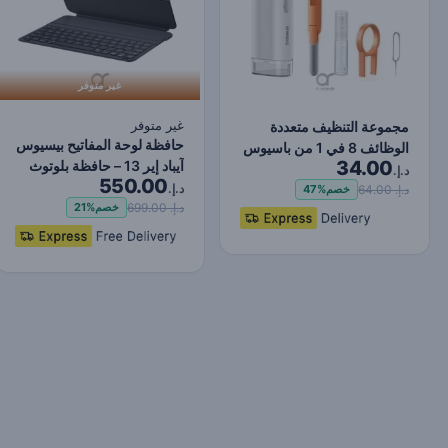
غير متوفر
غير متوفر
مجموعة التنظيف متعددة
حافظة لوحة المفاتيح بيسيوس
الوظائف 8 في 1 من باسيوس
34.00
آيباد إير 13 – حافظة بلوتوث
لشاشة الكمبيوتر ا…
د.إ.
550.00
فائقة الن…
د.إ.
د.إ. 64.00
خصم
47%
د.إ. 699.00
خصم
21%