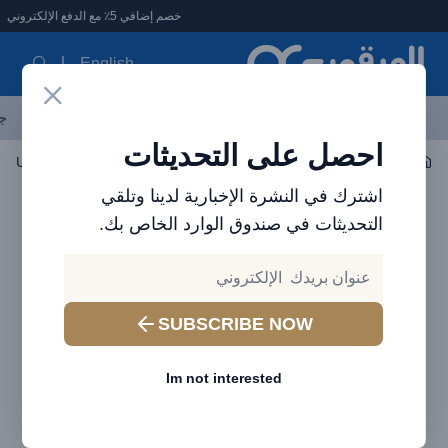
لعرقوب - متجر الإلكترونيات في الإمارات
خصم إضافي 5٪ مع الدفع الإلكتروني
English
آخر العروض
احدث المنتجات
العلامات التجارية
الأكثر مبيعاً
جم
احصل على التحديثات
إكسسوارات اللاب توب والتابلت
اكسسوارات لاب توب
us i-wok Series USB
اشترك في النشرة الإخبارية لدينا وتلقي
التحديثات في صندوق الوارد الخاص بك.
SUBSCRIBE NOW
Im not interested